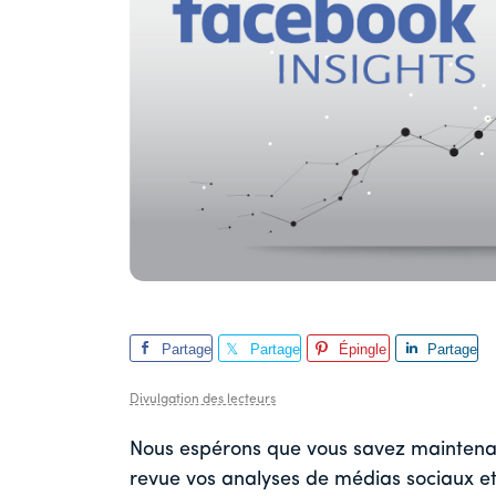
Partage
Partage
Épingle
Partage
r
r
r
Divulgation des lecteurs
Nous espérons que vous savez maintenant
revue vos analyses de médias sociaux e