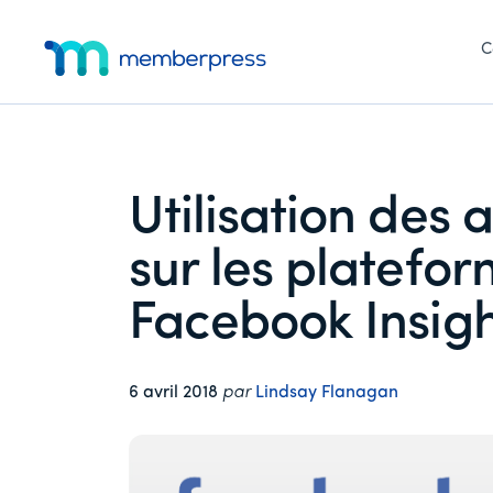
Menu
Skip
Passer
Passer
to
à
au
C
supplémentaire
main
la
pied
MemberPress
Le
content
barre
de
latérale
page
plugin
principale
d'adhésion
WordPress
Utilisation des
tout-
en-
sur les plateform
un
Facebook Insigh
6 avril 2018
par
Lindsay Flanagan