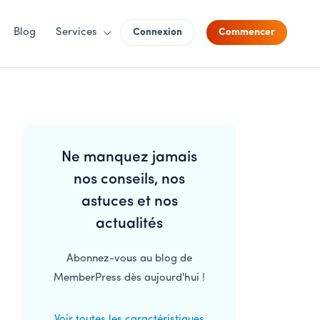
Blog
Services
Connexion
Commencer
Barre
Ne manquez jamais
latérale
nos conseils, nos
principale
astuces et nos
actualités
Abonnez-vous au blog de
MemberPress dès aujourd'hui !
Voir toutes les caractéristiques