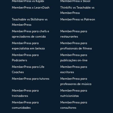
MemberPress vs Kajabi
MemberPress x Skool
MemberPress x LearnDash
Thinkific vs Teachable vs
MemberPress
Teachable vs Skillshare vs
MemberPress vs Patreon
MemberPress
MemberPress para chefs e
MemberPress para
apreciadores de comida
restaurantes
MemberPress para
MemberPress para
especialistas em beleza
profissionais de fitness
MemberPress para
MemberPress para
Podcasters
publicações on-line
MemberPress para Life
MemberPress para
Coaches
escritores
MemberPress para tutores
MemberPress para
professores de música
MemberPress para
MemberPress para
treinadores
nutricionistas
MemberPress para
MemberPress para
comunidades
consultores