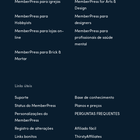
MemberPress para igrejas
MemberPress for Arts &
Design
MemberPress para
MemberPress para
Hobbyists
designers
MemberPress para lojas on-
MemberPress para
line
profissionais de saúde
mental
MemberPress para Brick &
Mortar
Links úteis
Suporte
Base de conhecimento
Status do MemberPress
Planos e preços
Personalizações do
PERGUNTAS FREQUENTES
MemberPress
Registro de alterações
Afiliado fácil
Links bonitos
ThirstyAffiliates