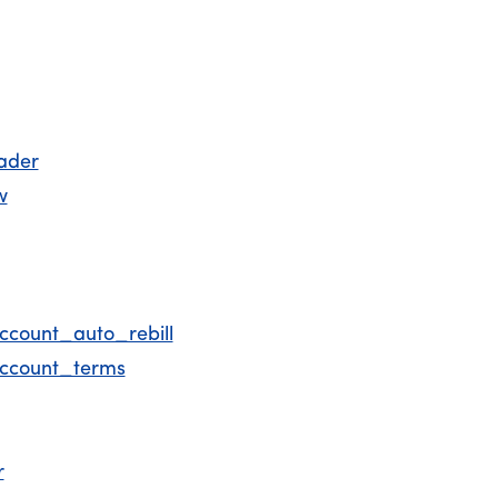
ader
w
count_auto_rebill
ccount_terms
r