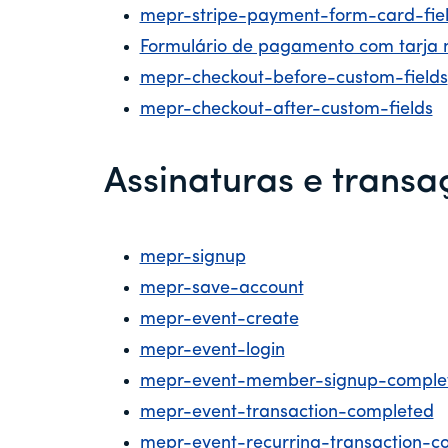
mepr-stripe-payment-form-card-fie
Formulário de pagamento com tarja
mepr-checkout-before-custom-fields
mepr-checkout-after-custom-fields
Assinaturas e transa
mepr-signup
mepr-save-account
mepr-event-create
mepr-event-login
mepr-event-member-signup-comple
mepr-event-transaction-completed
mepr-event-recurring-transaction-c