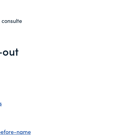
 consulte
-out
s
before-name