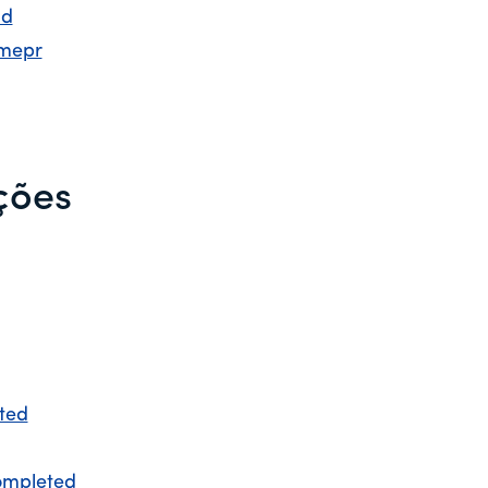
ld
 mepr
ções
ted
ompleted