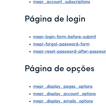
mepr_account_subscriptions
Página de login
mepr-login-form-before-submit
mepr-forgot-password-form
mepr-reset-password-after-password
Página de opções
mepr_display_pages_options
mepr_display_account_options
mepr_display_emails_options