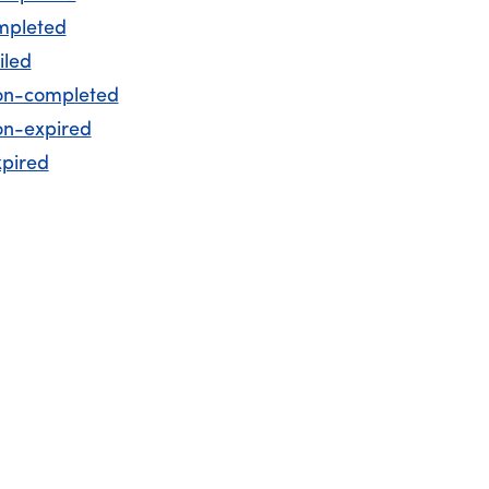
mpleted
iled
on-completed
on-expired
xpired