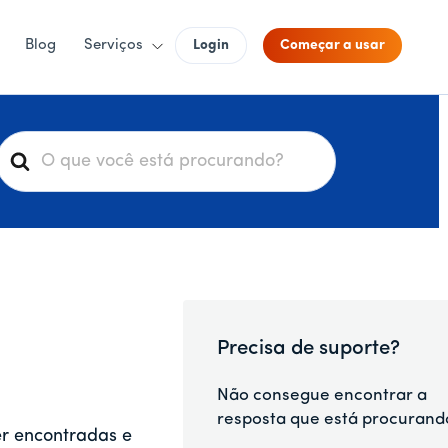
Blog
Serviços
Login
Começar a usar
P
e
s
q
u
s
a
Precisa de suporte?
r
p
Não consegue encontrar a
o
resposta que está procurand
er encontradas e
r