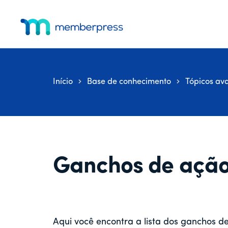
Menu
Pular
Pular
Pular
para
para
para
adicional
o
a
o
MemberPress
O
conteúdo
barra
rodapé
principal
lateral
plug-
principal
in
Início
Base de conhecimento
Tópicos av
de
associação
completo
para
WordPress
Ganchos de açã
Aqui você encontra a lista dos ganchos 