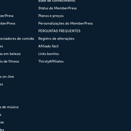
Base de conhecimento
Status do MemberPress
berPress
Planos e preços
mberPress
Personalizações do MemberPress
PERGUNTAS FREQUENTES
reciadores de comida
Registro de alterações
es
Afiliado fácil
as em beleza
Links bonitos
s de fitness
ThirstyAffiliates
s
 on-line
es
s de música
s
tas
des