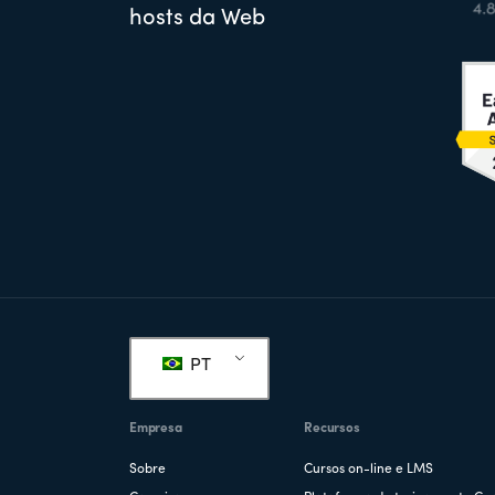
hosts da Web
Rodapé
PT
Empresa
Recursos
Sobre
Cursos on-line e LMS