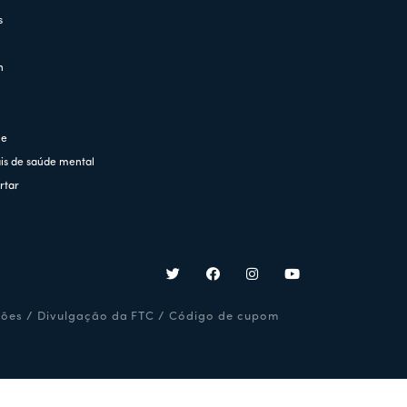
s
n
ne
is de saúde mental
rtar
ções
/
Divulgação da FTC
/
Código de cupom