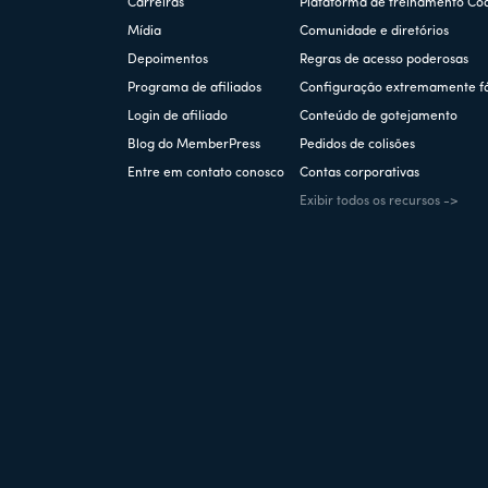
Carreiras
Plataforma de treinamento Co
Mídia
Comunidade e diretórios
Depoimentos
Regras de acesso poderosas
Programa de afiliados
Configuração extremamente fá
Login de afiliado
Conteúdo de gotejamento
Blog do MemberPress
Pedidos de colisões
Entre em contato conosco
Contas corporativas
Exibir todos os recursos ->