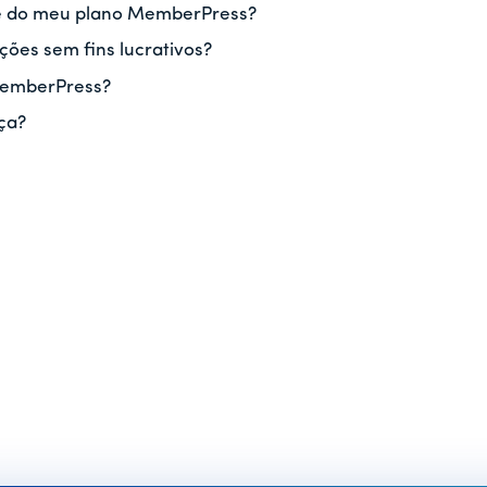
de do meu plano MemberPress?
ões sem fins lucrativos?
MemberPress?
ça?