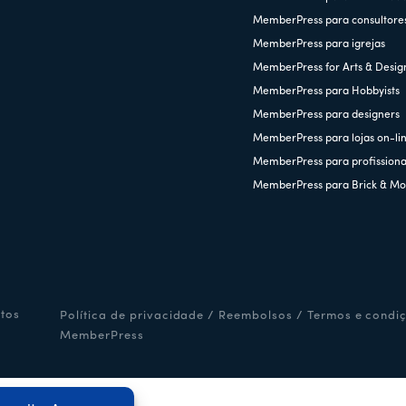
MemberPress para consultore
MemberPress para igrejas
MemberPress for Arts & Desig
MemberPress para Hobbyists
MemberPress para designers
MemberPress para lojas on-li
MemberPress para profissiona
MemberPress para Brick & Mo
itos
Política de privacidade
/
Reembolsos
/
Termos e condi
MemberPress