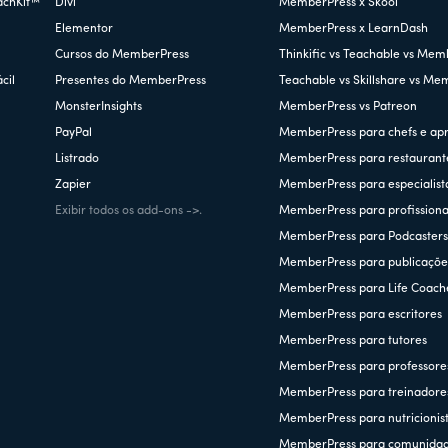
achKit™
Divi
MemberPress x Skool
Elementor
MemberPress x LearnDash
Cursos do MemberPress
Thinkific vs Teachable vs Mem
cil
Presentes do MemberPress
Teachable vs Skillshare vs Me
MonsterInsights
MemberPress vs Patreon
PayPal
MemberPress para chefs e ap
Listrado
MemberPress para restaurant
Zapier
MemberPress para especialist
Exibir todos os add-ons ->.
MemberPress para profissionai
MemberPress para Podcaster
MemberPress para publicações
MemberPress para Life Coach
MemberPress para escritores
MemberPress para tutores
MemberPress para professore
MemberPress para treinadore
MemberPress para nutricionis
MemberPress para comunida