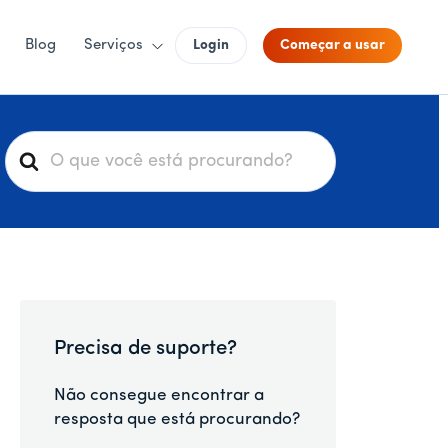
Blog
Serviços
Login
Começar a usar
P
e
s
q
u
i
s
a
Precisa de suporte?
r
p
Não consegue encontrar a
o
resposta que está procurando?
r