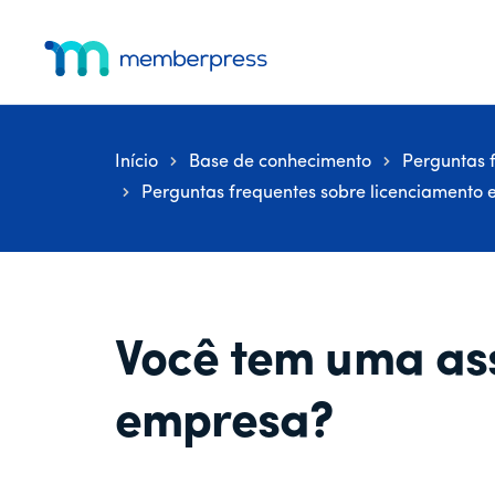
Menu
Pular
Pular
Pular
para
para
para
adicional
o
a
o
MemberPress
O
conteúdo
barra
rodapé
principal
lateral
plug-
principal
in
Início
Base de conhecimento
Perguntas 
de
Perguntas frequentes sobre licenciamento 
associação
completo
para
WordPress
Você tem uma as
empresa?