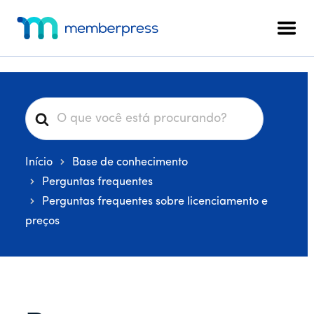
Menu
Pular
Pular
Pular
para
para
para
adicional
Men
o
a
o
MemberPress
O
conteúdo
barra
rodapé
plug-
principal
lateral
in
principal
de
P
associação
e
completo
s
para
Início
Base de conhecimento
q
WordPress
u
Perguntas frequentes
i
Perguntas frequentes sobre licenciamento e
s
preços
a
r
p
o