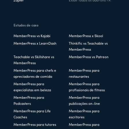
Zapier
Exibir todos os add-ons ->.
Estudos de caso
MemberPress vs Kajabi
MemberPress x Skool
MemberPress x LearnDash
Thinkific vs Teachable vs
MemberPress
Teachable vs Skillshare vs
MemberPress vs Patreon
MemberPress
MemberPress para chefs e
MemberPress para
apreciadores de comida
restaurantes
MemberPress para
MemberPress para
especialistas em beleza
profissionais de fitness
MemberPress para
MemberPress para
Podcasters
publicações on-line
MemberPress para Life
MemberPress para
Coaches
escritores
MemberPress para tutores
MemberPress para