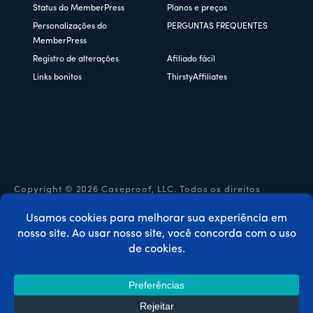
Status do MemberPress
Planos e preços
Personalizações do
PERGUNTAS FREQUENTES
MemberPress
Registro de alterações
Afiliado fácil
Links bonitos
ThirstyAffiliates
Copyright © 2026 Caseproof, LLC. Todos os direitos
reservados.
Política de privacidade
/
Reembolsos
/
Termos e condições
/
Divulgação da FTC
/
Código de cupom MemberPress