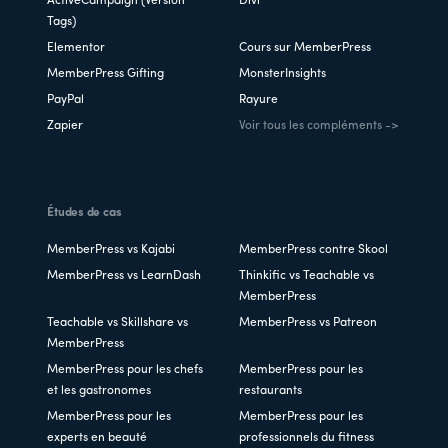
ActiveCampaign (Version
Divi
Tags)
Elementor
Cours sur MemberPress
MemberPress Gifting
MonsterInsights
PayPal
Rayure
Zapier
Voir tous les compléments ->
Études de cas
MemberPress vs Kajabi
MemberPress contre Skool
MemberPress vs LearnDash
Thinkific vs Teachable vs
MemberPress
Teachable vs Skillshare vs
MemberPress vs Patreon
MemberPress
MemberPress pour les chefs
MemberPress pour les
et les gastronomes
restaurants
MemberPress pour les
MemberPress pour les
experts en beauté
professionnels du fitness