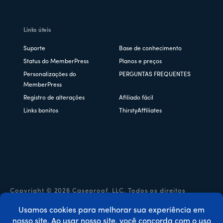
Links úteis
Suporte
Base de conhecimento
Status do MemberPress
Planos e preços
Personalizações do
PERGUNTAS FREQUENTES
MemberPress
Registro de alterações
Afiliado fácil
Links bonitos
ThirstyAffiliates
Copyright © 2026 Caseproof, LLC. Todos os direitos
reservados.
Política de privacidade
/
Reembolsos
/
Termos e condições