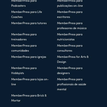
MemberPress para
MemberPress para
Podcasters
publicações on-line
MemberPress para Life
MemberPress para
Coaches
escritores
MemberPress para tutores
MemberPress para
professores de música
MemberPress para
MemberPress para
treinadores
nutricionistas
MemberPress para
MemberPress para
comunidades
consultores
MemberPress para igrejas
MemberPress for Arts &
Design
MemberPress para
MemberPress para
Hobbyists
designers
MemberPress para lojas on-
MemberPress para
line
profissionais de saúde
mental
MemberPress para Brick &
Mortar