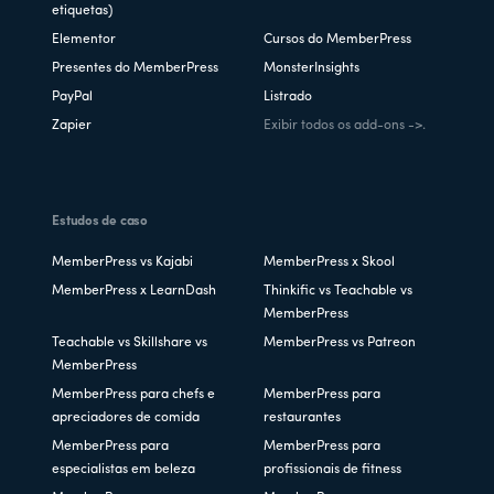
etiquetas)
Elementor
Cursos do MemberPress
Presentes do MemberPress
MonsterInsights
PayPal
Listrado
Zapier
Exibir todos os add-ons ->.
Estudos de caso
MemberPress vs Kajabi
MemberPress x Skool
MemberPress x LearnDash
Thinkific vs Teachable vs
MemberPress
Teachable vs Skillshare vs
MemberPress vs Patreon
MemberPress
MemberPress para chefs e
MemberPress para
apreciadores de comida
restaurantes
MemberPress para
MemberPress para
especialistas em beleza
profissionais de fitness