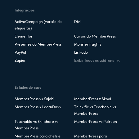
Integrações
ActiveCampaign (versão de
Divi
etiquetas)
Elementor
Cursos do MemberPress
Presentes do MemberPress
MonsterInsights
PayPal
Listrado
Zapier
Exibir todos os add-ons ->.
Estudos de caso
MemberPress vs Kajabi
MemberPress x Skool
MemberPress x LearnDash
Thinkific vs Teachable vs
MemberPress
Teachable vs Skillshare vs
MemberPress vs Patreon
MemberPress
MemberPress para chefs e
MemberPress para