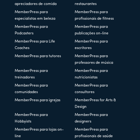
apreciadores de comida
restaurantes
MemberPress para
MemberPress para
especialistas em beleza
profissionais de fitness
MemberPress para
MemberPress para
Podcasters
publicações on-line
MemberPress para Life
MemberPress para
Coaches
escritores
MemberPress para tutores
MemberPress para
professores de música
MemberPress para
MemberPress para
treinadores
nutricionistas
MemberPress para
MemberPress para
comunidades
consultores
MemberPress para igrejas
MemberPress for Arts &
Design
MemberPress para
MemberPress para
Hobbyists
designers
MemberPress para lojas on-
MemberPress para
line
profissionais de saúde