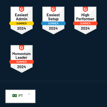
Rodapé
PT