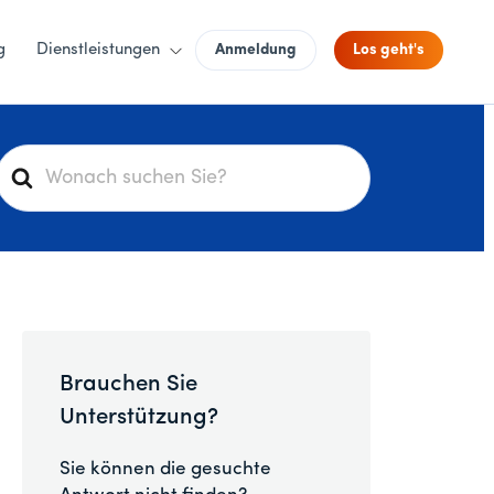
g
Dienstleistungen
Anmeldung
Los geht's
S
u
c
h
e
n
a
c
Brauchen Sie
h
Unterstützung?
Sie können die gesuchte