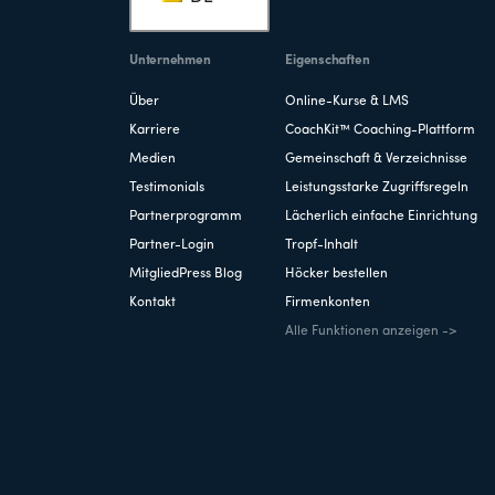
Unternehmen
Eigenschaften
Über
Online-Kurse & LMS
Karriere
CoachKit™ Coaching-Plattform
Medien
Gemeinschaft & Verzeichnisse
Testimonials
Leistungsstarke Zugriffsregeln
Partnerprogramm
Lächerlich einfache Einrichtung
Partner-Login
Tropf-Inhalt
MitgliedPress Blog
Höcker bestellen
Kontakt
Firmenkonten
Alle Funktionen anzeigen ->