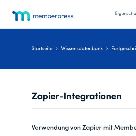
Zum
Zur
Zur
Zusätzliches
Hauptinhalt
primären
Fußzeile
Eigenscha
Menü
springen
Seitenleiste
springen
MemberPress
Das
springen
All-
in-
Startseite
Wissensdatenbank
Fortgeschr
One
WordPress-
Mitgliedschafts-
Plugin
Zapier-Integrationen
Verwendung von Zapier mit Membe