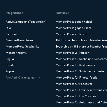
Integrationen
Fallstudien
ActiveCampaign (Tags Version)
MemberPress gegen Kajabi
Divi
MemberPress gegen Skool
Elementor
MemberPress vs. LearnDash
MemberPress-Kurse
Thinkific vs. Teachable vs. MemberPre
MemberPress Geschenke
Teachable vs Skillshare vs MemberPre
MonsterInsights
MemberPress vs. Patreon
PayPal
MemberPress für Köche und Feinschm
Streifen
MemberPress für Restaurants
Zapier
MemberPress für Schönheitsexperten
Alle Add-Ons anzeigen ->
MemberPress für Fitness-Profis
MemberPress für Podcaster
MemberPress für Online-Veröffentlic
MemberPress für Life Coaches
MemberPress für Autorinnen und Auto