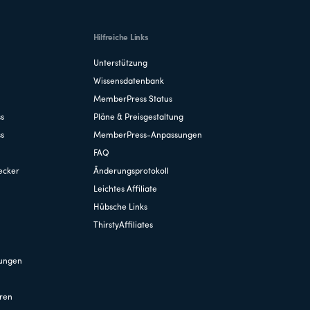
Hilfreiche Links
Unterstützung
Wissensdatenbank
MemberPress Status
ss
Pläne & Preisgestaltung
ss
MemberPress-Anpassungen
FAQ
ecker
Änderungsprotokoll
Leichtes Affiliate
Hübsche Links
ThirstyAffiliates
hungen
ren