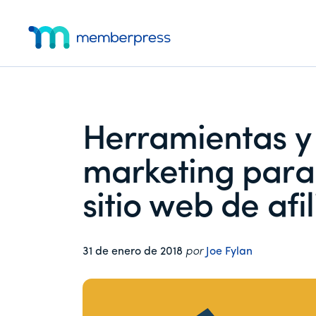
Menú
Ir
Saltar
Saltar
al
a
al
adicional
contenido
la
pie
MemberPress
El
principal
barra
de
lateral
página
plugin
principal
de
afiliación
Herramientas y 
todo
en
marketing para
uno
para
sitio web de afi
WordPress
31 de enero de 2018
por
Joe Fylan