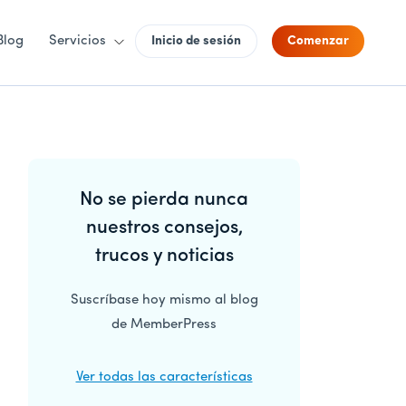
Blog
Servicios
Inicio de sesión
Comenzar
Barra
No se pierda nunca
lateral
nuestros consejos,
principal
trucos y noticias
Suscríbase hoy mismo al blog
de MemberPress
Ver todas las características