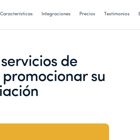
Características
Integraciones
Precios
Testimonios
servicios de
 promocionar su
liación