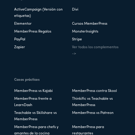
ActiveCampaign (Versión con
Divi
etiquetas)
Elementor
Cursos MemberPress
MemberPress Regalos
MonsterInsights
PayPal
Stripe
Zapier
Ver todos los complementos
->
Casos prácticos
MemberPress vs Kajabi
MemberPress contra Skool
MemberPress frente a
Thinkific vs Teachable vs
LearnDash
MemberPress
Teachable vs Skillshare vs
MemberPress vs Patreon
MemberPress
MemberPress para chefs y
MemberPress para
amantes de la cocina
restaurantes