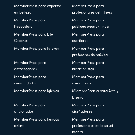
MemberPress para expertos
MemberPress para
en belleza
profesionales del fitness
MemberPress para
MemberPress para
Podcasters
publicaciones en línea
MemberPress para Life
MemberPress para
Coaches
escritores
MemberPress para tutores
MemberPress para
profesores de música
MemberPress para
MemberPress para
entrenadores
nutricionistas
MemberPress para
MemberPress para
comunidades
consultores
MemberPress para Iglesias
MiembroPrensa para Arte y
Diseño
MemberPress para
MemberPress para
aficionados
diseñadores
MemberPress para tiendas
MemberPress para
online
profesionales de la salud
mental