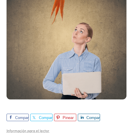
Compar
Compar
Pinear
Compar
te
te
te
Información para el lector