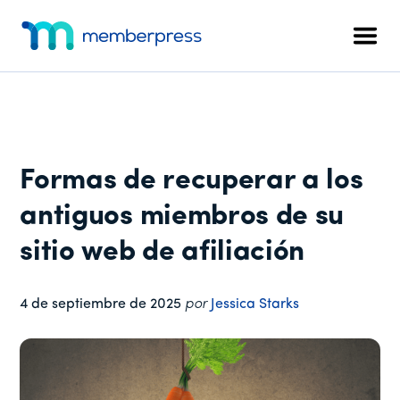
Menú
Ir
Saltar
Saltar
al
a
al
adicional
Men
contenido
la
pie
MemberPress
El
principal
barra
de
plugin
lateral
página
de
principal
afiliación
todo
Formas de recuperar a los
en
uno
antiguos miembros de su
para
sitio web de afiliación
WordPress
4 de septiembre de 2025
por
Jessica Starks