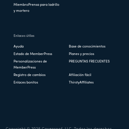
MiembroPrensa para ladrillo
y mortero
Enlaces útiles
Ayuda
Base de conocimientos
Estado de MemberPress
Planes y precios
Personalizaciones de
PREGUNTAS FRECUENTES
MemberPress
Registro de cambios
Afiliación fácil
Enlaces bonitos
ThirstyAffiliates
Copyright © 2026 Caseproof, LLC. Todos los derechos