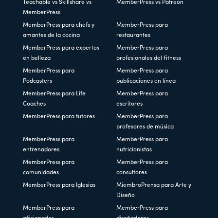
Teachable vs Skillshare vs
MemberPress vs Patreon
MemberPress
MemberPress para chefs y
MemberPress para
amantes de la cocina
restaurantes
MemberPress para expertos
MemberPress para
en belleza
profesionales del fitness
MemberPress para
MemberPress para
Podcasters
publicaciones en línea
MemberPress para Life
MemberPress para
Coaches
escritores
MemberPress para tutores
MemberPress para
profesores de música
MemberPress para
MemberPress para
entrenadores
nutricionistas
MemberPress para
MemberPress para
comunidades
consultores
MemberPress para Iglesias
MiembroPrensa para Arte y
Diseño
MemberPress para
MemberPress para