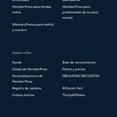
aficionados
diseñadores
MemberPress para tiendas
MemberPress para
online
profesionales de la salud
mental
MiembroPrensa para ladrillo
y mortero
Enlaces útiles
Ayuda
Base de conocimientos
Estado de MemberPress
Planes y precios
Personalizaciones de
PREGUNTAS FRECUENTES
MemberPress
Registro de cambios
Afiliación fácil
Enlaces bonitos
ThirstyAffiliates