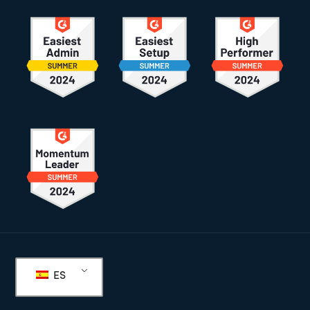
Pie
de
ES
página