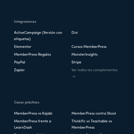
Integraciones
ActiveCampaign (Versión con
Divi
etiquetas)
Elementor
Cursos MemberPress
MemberPress Regalos
MonsterInsights
PayPal
Stripe
Zapier
Ver todos los complementos
->
Casos prácticos
MemberPress vs Kajabi
MemberPress contra Skool
MemberPress frente a
Thinkific vs Teachable vs
LearnDash
MemberPress