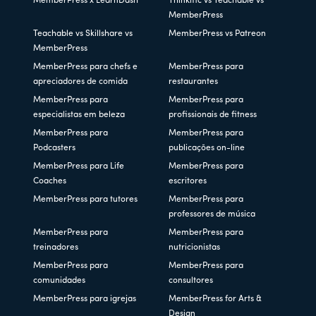
MemberPress x LearnDash
Thinkific vs Teachable vs
MemberPress
Teachable vs Skillshare vs
MemberPress vs Patreon
MemberPress
MemberPress para chefs e
MemberPress para
apreciadores de comida
restaurantes
MemberPress para
MemberPress para
especialistas em beleza
profissionais de fitness
MemberPress para
MemberPress para
Podcasters
publicações on-line
MemberPress para Life
MemberPress para
Coaches
escritores
MemberPress para tutores
MemberPress para
professores de música
MemberPress para
MemberPress para
treinadores
nutricionistas
MemberPress para
MemberPress para
comunidades
consultores
MemberPress para igrejas
MemberPress for Arts &
Design