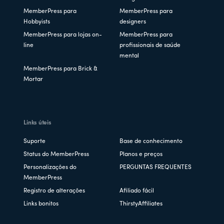
MemberPress para
MemberPress para
Hobbyists
designers
MemberPress para lojas on-
MemberPress para
line
profissionais de saúde
mental
MemberPress para Brick &
Mortar
Links úteis
Suporte
Base de conhecimento
Status do MemberPress
Planos e preços
Personalizações do
PERGUNTAS FREQUENTES
MemberPress
Registro de alterações
Afiliado fácil
Links bonitos
ThirstyAffiliates