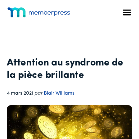
Menu
Skip
Passer
Passer
to
à
au
supplémentaire
Men
main
la
pied
MemberPress
Le
content
barre
de
plugin
latérale
page
d'adhésion
principale
WordPress
tout-
Attention au syndrome de
en-
un
la pièce brillante
4 mars 2021
par
Blair Williams