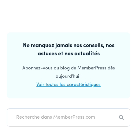
Barre
latérale
Ne manquez jamais nos conseils, nos
astuces et nos actualités
principale
Abonnez-vous au blog de MemberPress dès
aujourd'hui !
Voir toutes les caractéristiques
Recher