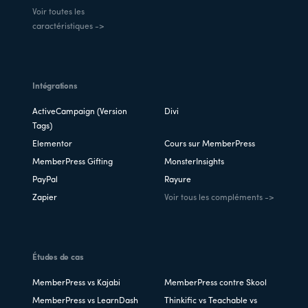
Voir toutes les
caractéristiques ->
Intégrations
ActiveCampaign (Version
Divi
Tags)
Elementor
Cours sur MemberPress
MemberPress Gifting
MonsterInsights
PayPal
Rayure
Zapier
Voir tous les compléments ->
Études de cas
MemberPress vs Kajabi
MemberPress contre Skool
MemberPress vs LearnDash
Thinkific vs Teachable vs