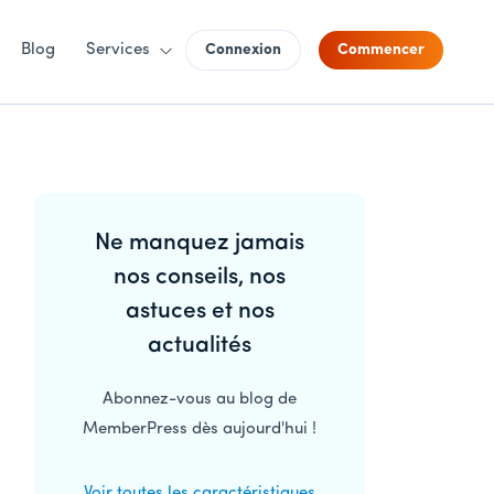
Blog
Services
Connexion
Commencer
Barre
Ne manquez jamais
latérale
nos conseils, nos
principale
astuces et nos
actualités
Abonnez-vous au blog de
MemberPress dès aujourd'hui !
Voir toutes les caractéristiques