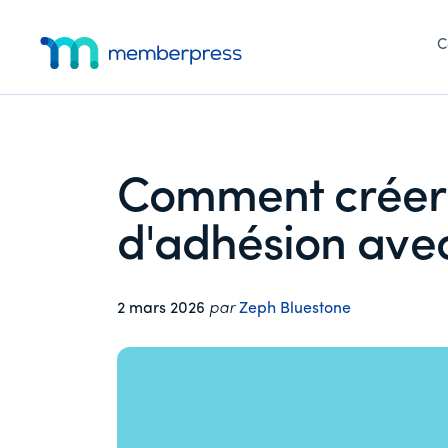
Menu
Skip
Passer
Passer
to
à
au
C
supplémentaire
main
la
pied
MemberPress
Le
content
barre
de
latérale
page
plugin
principale
d'adhésion
WordPress
Comment créer 
tout-
en-
d'adhésion ave
un
2 mars 2026
par
Zeph Bluestone