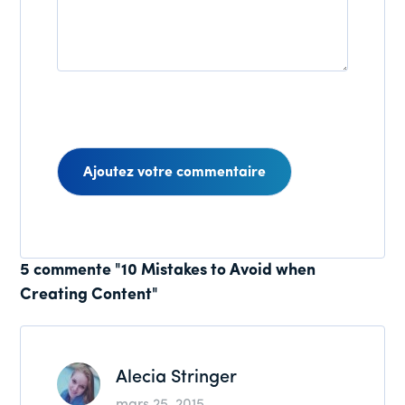
Interactions
5 commente "10 Mistakes to Avoid when
Creating Content"
des
lecteurs
Alecia Stringer
mars 25, 2015