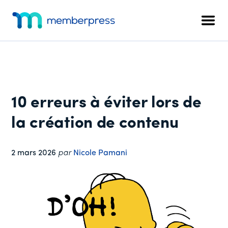
Menu
Skip
Passer
Passer
to
à
au
supplémentaire
Men
main
la
pied
MemberPress
Le
content
barre
de
plugin
latérale
page
d'adhésion
principale
WordPress
tout-
10 erreurs à éviter lors de
en-
un
la création de contenu
2 mars 2026
par
Nicole Pamani