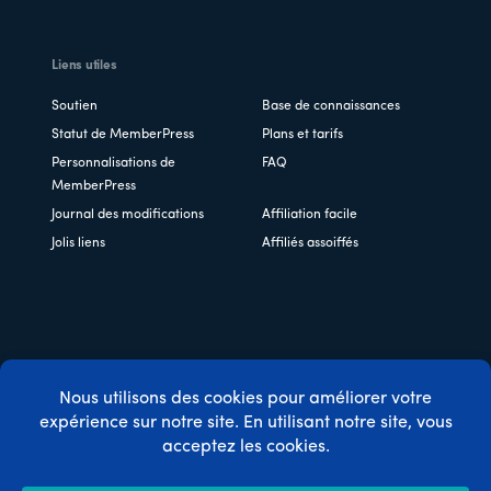
Liens utiles
Soutien
Base de connaissances
Statut de MemberPress
Plans et tarifs
Personnalisations de
FAQ
MemberPress
Journal des modifications
Affiliation facile
Jolis liens
Affiliés assoiffés
Copyright © 2026 Caseproof, LLC. Tous droits réservés.
Politique de confidentialité
/
Remboursements
/
Conditions
générales d'utilisation
/
Divulgation de la FTC
/
Code