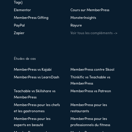
Tags)
Elementor
Cours sur MemberPress
MemberPress Gifting
MonsterInsights
PayPal
Rayure
Zapier
Voir tous les compléments ->
Études de cas
MemberPress vs Kajabi
MemberPress contre Skool
MemberPress vs LearnDash
Thinkific vs Teachable vs
MemberPress
Teachable vs Skillshare vs
MemberPress vs Patreon
MemberPress
MemberPress pour les chefs
MemberPress pour les
et les gastronomes
restaurants
MemberPress pour les
MemberPress pour les
experts en beauté
professionnels du fitness