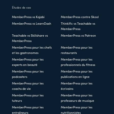
Études de cas
MemberPress vs Kajabi
MemberPress contre Skool
MemberPress vs LearnDash
Thinkific vs Teachable vs
MemberPress
Teachable vs Skillshare vs
MemberPress vs Patreon
MemberPress
MemberPress pour les chefs
MemberPress pour les
et les gastronomes
restaurants
MemberPress pour les
MemberPress pour les
experts en beauté
professionnels du fitness
MemberPress pour les
MemberPress pour les
podcasters
publications en ligne
MemberPress pour les
MemberPress pour les
coachs de vie
écrivains
MemberPress pour les
MemberPress pour les
tuteurs
professeurs de musique
MemberPress pour les
MemberPress pour les
entraîneurs
nutritionnistes