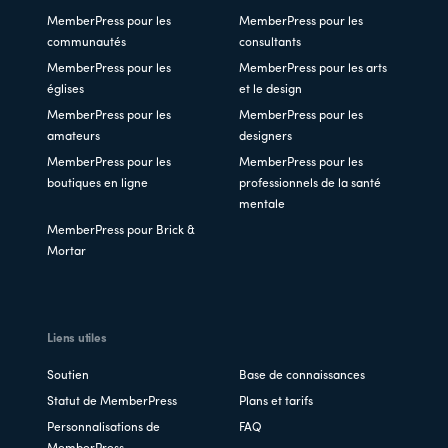
MemberPress pour les
MemberPress pour les
communautés
consultants
MemberPress pour les
MemberPress pour les arts
églises
et le design
MemberPress pour les
MemberPress pour les
amateurs
designers
MemberPress pour les
MemberPress pour les
boutiques en ligne
professionnels de la santé
mentale
MemberPress pour Brick &
Mortar
Liens utiles
Soutien
Base de connaissances
Statut de MemberPress
Plans et tarifs
Personnalisations de
FAQ