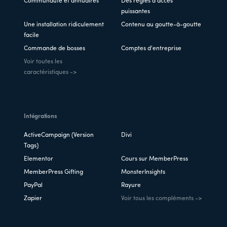
Communauté et annuaires
Des règles d'accès
puissantes
Une installation ridiculement
Contenu au goutte-à-goutte
facile
Commande de bosses
Comptes d'entreprise
Voir toutes les
caractéristiques ->
Intégrations
ActiveCampaign (Version
Divi
Tags)
Elementor
Cours sur MemberPress
MemberPress Gifting
MonsterInsights
PayPal
Rayure
Zapier
Voir tous les compléments ->