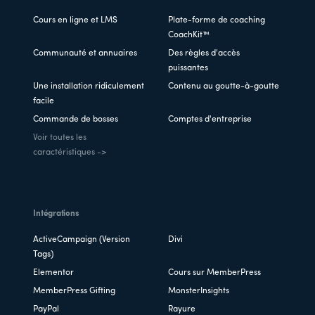
Cours en ligne et LMS
Plate-forme de coaching
CoachKit™
Communauté et annuaires
Des règles d'accès
puissantes
Une installation ridiculement
Contenu au goutte-à-goutte
facile
Commande de bosses
Comptes d'entreprise
Voir toutes les
caractéristiques ->
Intégrations
ActiveCampaign (Version
Divi
Tags)
Elementor
Cours sur MemberPress
MemberPress Gifting
MonsterInsights
PayPal
Rayure