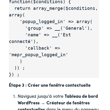
function($conditions) {

  return array_merge($conditions, 
array(

    'popup_logged_in' => array(

      'group' => __('General'),

      'name' => __('Est 
connecté'),

      'callback' => 
'mepr_popup_logged_in'

    )

  )) ;

}) ;
Étape 3 : Créer une fenêtre contextuelle
Naviguez jusqu'à votre
Tableau de bord
WordPress
→
Créateur de fenêtres
contextuelles
dans le menu du panneau