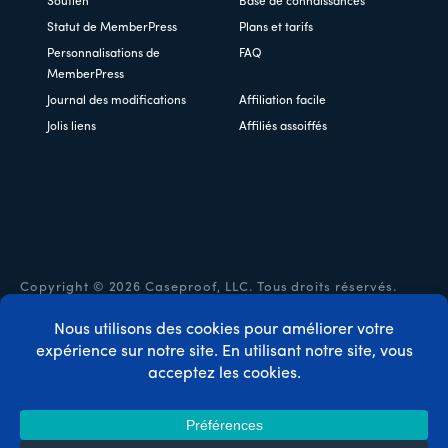
Soutien
Base de connaissances
Statut de MemberPress
Plans et tarifs
Personnalisations de
FAQ
MemberPress
Journal des modifications
Affiliation facile
Jolis liens
Affiliés assoiffés
Copyright © 2026 Caseproof, LLC. Tous droits réservés.
Politique de confidentialité
/
Remboursements
/
Conditions
générales d'utilisation
/
Divulgation de la FTC
/
Code
promo MemberPress