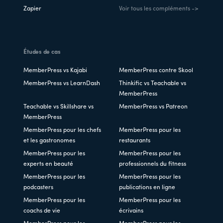
Zapier
Voir tous les compléments ->
Études de cas
MemberPress vs Kajabi
MemberPress contre Skool
MemberPress vs LearnDash
Thinkific vs Teachable vs
MemberPress
Teachable vs Skillshare vs
MemberPress vs Patreon
MemberPress
MemberPress pour les chefs
MemberPress pour les
et les gastronomes
restaurants
MemberPress pour les
MemberPress pour les
experts en beauté
professionnels du fitness
MemberPress pour les
MemberPress pour les
podcasters
publications en ligne
MemberPress pour les
MemberPress pour les
coachs de vie
écrivains