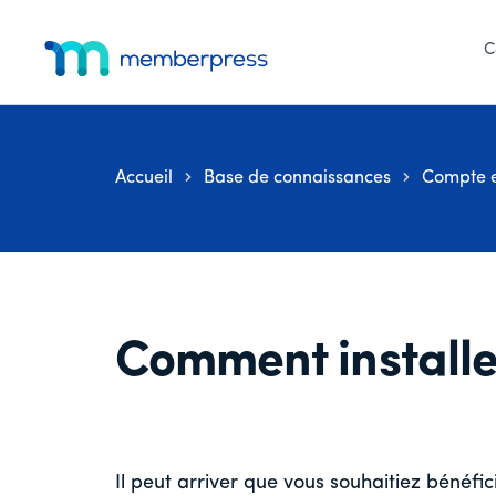
Menu
Skip
Passer
Passer
to
à
au
C
supplémentaire
main
la
pied
MemberPress
Le
content
barre
de
latérale
page
plugin
principale
d'adhésion
Accueil
Base de connaissances
Compte e
WordPress
tout-
en-
un
Comment installe
Il peut arriver que vous souhaitiez bénéfic