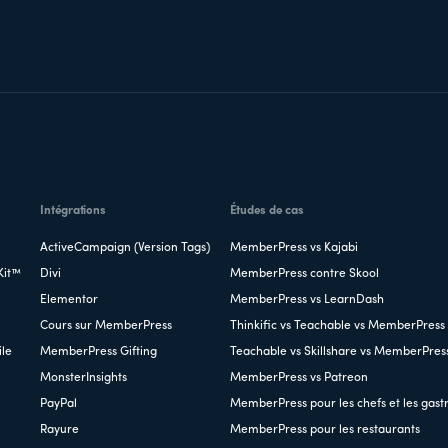
Intégrations
Études de cas
ActiveCampaign (Version Tags)
MemberPress vs Kajabi
Kit™
Divi
MemberPress contre Skool
Elementor
MemberPress vs LearnDash
Cours sur MemberPress
Thinkific vs Teachable vs MemberPress
ile
MemberPress Gifting
Teachable vs Skillshare vs MemberPres
MonsterInsights
MemberPress vs Patreon
PayPal
MemberPress pour les chefs et les gas
Rayure
MemberPress pour les restaurants