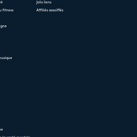
té
Jolis liens
 fitness
Affiliés assoiffés
igne
musique
ne