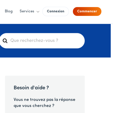
Blog
Services
Connexion
Commencer
R
e
c
h
e
r
c
h
Besoin d'aide ?
e
r
Vous ne trouvez pas la réponse
que vous cherchez ?