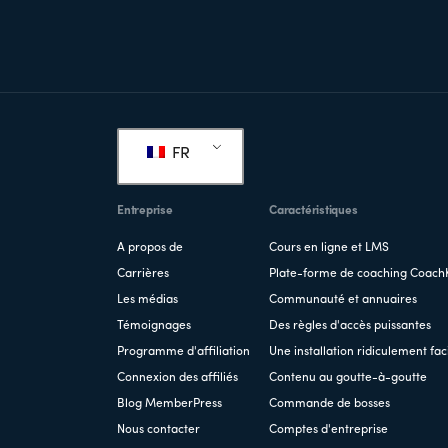
Pied
de
FR
page
Entreprise
Caractéristiques
A propos de
Cours en ligne et LMS
Carrières
Plate-forme de coaching Coach
Les médias
Communauté et annuaires
Témoignages
Des règles d'accès puissantes
Programme d'affiliation
Une installation ridiculement fac
Connexion des affiliés
Contenu au goutte-à-goutte
Blog MemberPress
Commande de bosses
Nous contacter
Comptes d'entreprise