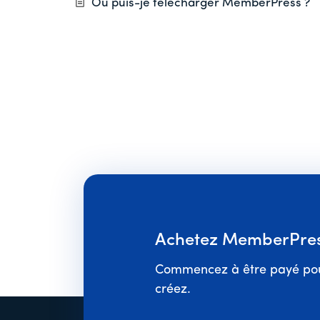
Où puis-je télécharger MemberPress ?
Achetez MemberPress
Commencez à être payé pou
créez.