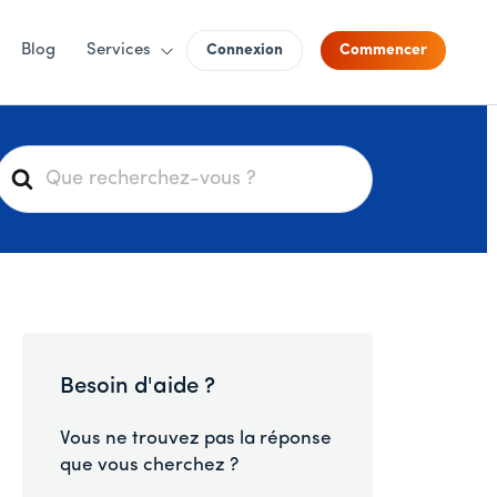
Blog
Services
Connexion
Commencer
R
e
c
h
e
r
c
h
Besoin d'aide ?
e
r
Vous ne trouvez pas la réponse
que vous cherchez ?