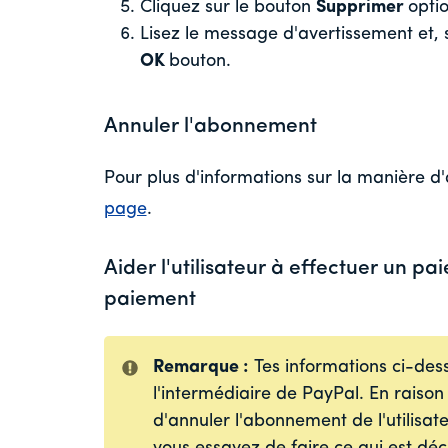
Cliquez sur le bouton
Supprimer
optio
Lisez le message d'avertissement et, s
OK
bouton.
Annuler l'abonnement
Pour plus d'informations sur la manière d'
page
.
Aider l'utilisateur à effectuer un p
paiement
Remarque :
T
es informations ci-de
l'intermédiaire de PayPal. En raison 
d'annuler l'abonnement de l'utilisat