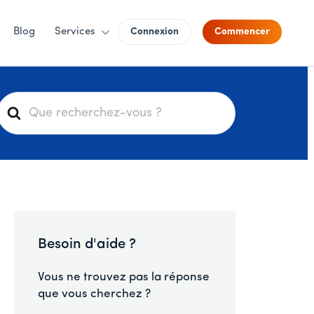
Blog
Services
Connexion
Commencer
R
e
c
h
e
r
c
h
Besoin d'aide ?
e
r
Vous ne trouvez pas la réponse
que vous cherchez ?