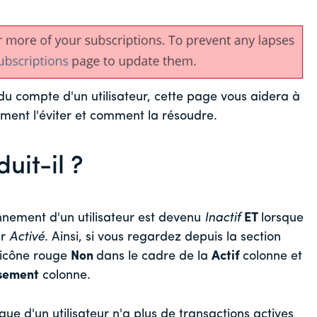
 du compte d'un utilisateur, cette page vous aidera à
ment l'éviter et comment la résoudre.
uit-il ?
nnement d'un utilisateur est devenu
I
nactif
ET
lorsque
ur
Activé
. Ainsi, si vous regardez depuis la section
icône rouge
Non
dans le cadre de la
Actif
colonne et
sement
colonne.
e d'un utilisateur n'a plus de transactions actives