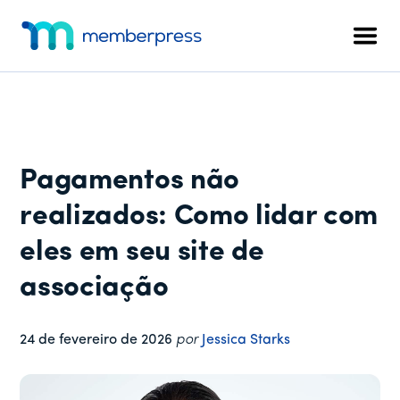
Menu
Pular
Pular
Pular
para
para
para
adicional
Men
o
a
o
MemberPress
O
conteúdo
barra
rodapé
plug-
principal
lateral
in
principal
de
associação
Pagamentos não
completo
para
realizados: Como lidar com
WordPress
eles em seu site de
associação
24 de fevereiro de 2026
por
Jessica Starks