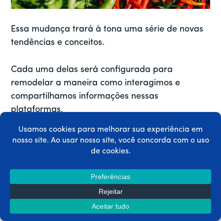
Essa mudança trará à tona uma série de novas
tendências e conceitos.
Cada uma delas será configurada para
remodelar a maneira como interagimos e
compartilhamos informações nessas
plataformas.
Nesta seção, exploraremos
algumas das
maiores tendências
projetada para dominar a
cena.
Vamos dar uma olhada no
aumento das
microcomunidades
, o
uso de gamificação
e o
inclinar-se para
design mobile-first
para citar