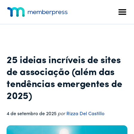
Menu
Pular
Pular
Pular
para
para
para
adicional
Men
o
a
o
MemberPress
O
conteúdo
barra
rodapé
plug-
principal
lateral
in
principal
de
associação
25 ideias incríveis de sites
completo
para
de associação (além das
WordPress
tendências emergentes de
2025)
4 de setembro de 2025
por
Rizza Del Castillo