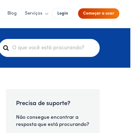
Blog
Serviços
Login
Começar a usar
P
e
s
q
u
s
a
Precisa de suporte?
r
p
Não consegue encontrar a
o
resposta que está procurando?
r