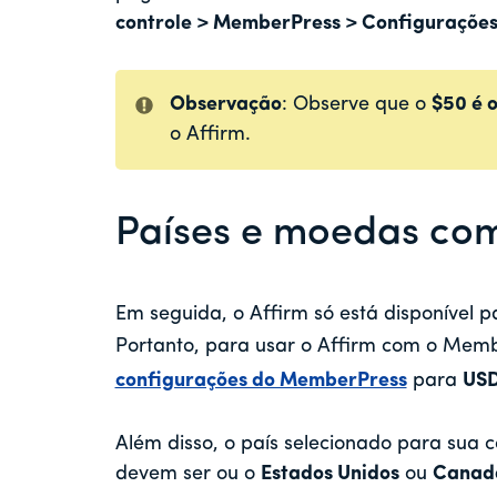
controle > MemberPress > Configuraçõe
Observação
: Observe que o
$50 é 
o Affirm.
Países e moedas com
Em seguida, o Affirm só está disponível p
Portanto, para usar o Affirm com o Memb
configurações do MemberPress
para
US
Além disso, o país selecionado para sua c
devem ser
ou o
Estados Unidos
ou
Canad