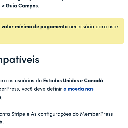
s > Guia Campos
.
o valor mínimo de pagamento
necessário para usar
patíveis
ara os usuários do
Estados Unidos e Canadá
.
erPress, você deve definir
a moeda nas
D
.
onta Stripe e
As configurações do MemberPress
á
.