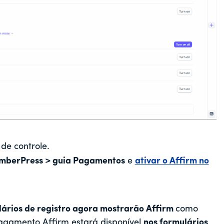
de controle.
emberPress > guia Pagamentos
e
ativar o Affirm no
lários de registro agora mostrarão Affirm
como
gamento Affirm estará disponível
nos formulários