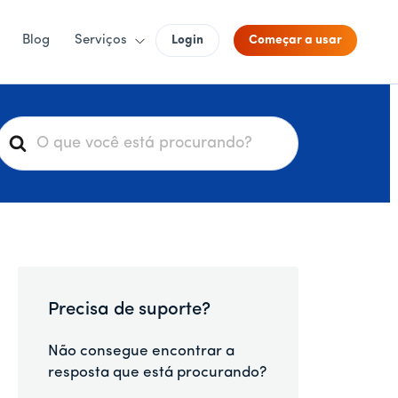
Blog
Serviços
Login
Começar a usar
P
e
s
q
u
s
a
Precisa de suporte?
r
p
Não consegue encontrar a
o
resposta que está procurando?
r