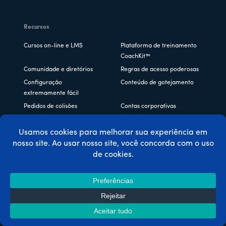
Recursos
Cursos on-line e LMS
Plataforma de treinamento
CoachKit™
Comunidade e diretórios
Regras de acesso poderosas
Configuração
Conteúdo de gotejamento
extremamente fácil
Pedidos de colisões
Contas corporativas
Exibir todos os recursos ->
Integrações
ActiveCampaign (versão de
Divi
etiquetas)
Elementor
Cursos do MemberPress
Presentes do MemberPress
MonsterInsights