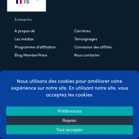
FR
page
Entreprise
A propos de
Carrières
Les médias
Témoignages
Programme d'affiliation
Connexion des affiliés
Blog MemberPress
Nous contacter
Caractéristiques
Cours en ligne et LMS
Plate-forme de coaching
CoachKit™
Communauté et annuaires
Des règles d'accès
puissantes
Une installation ridiculement
Contenu au goutte-à-goutte
facile
Commande de bosses
Comptes d'entreprise