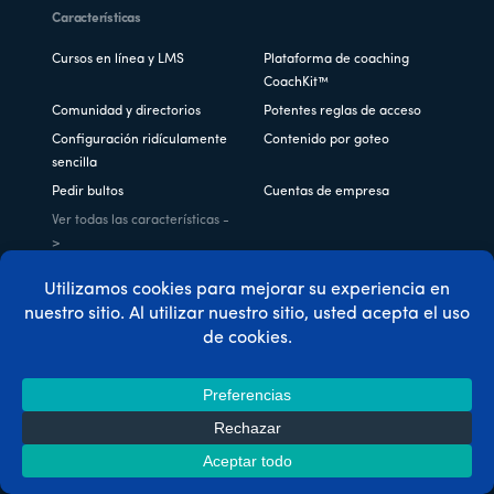
Características
Cursos en línea y LMS
Plataforma de coaching
CoachKit™
Comunidad y directorios
Potentes reglas de acceso
Configuración ridículamente
Contenido por goteo
sencilla
Pedir bultos
Cuentas de empresa
Ver todas las características -
>
Integraciones
ActiveCampaign (Versión con
Divi
etiquetas)
Elementor
Cursos MemberPress
MemberPress Regalos
MonsterInsights
PayPal
Stripe