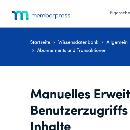
Zusätzliches
Zum
Zur
Zur
Hauptinhalt
primären
Fußzeile
Eigenscha
Menü
springen
Seitenleiste
springen
MemberPress
Das
springen
All-
in-
Startseite
Wissensdatenbank
Allgemein
One
Abonnements und Transaktionen
WordPress-
Mitgliedschafts-
Plugin
Manuelles Erweit
Benutzerzugriffs
Inhalte