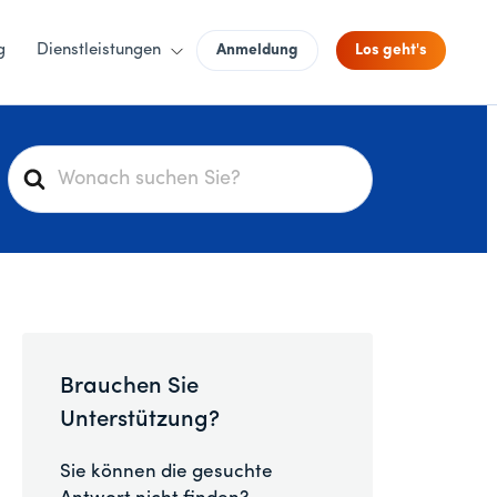
g
Dienstleistungen
Anmeldung
Los geht's
S
u
c
h
e
n
a
c
Brauchen Sie
h
Unterstützung?
Sie können die gesuchte