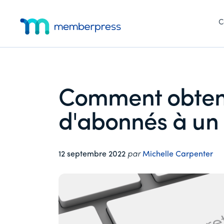
Menu
Skip
Passer
Passer
to
à
au
C
supplémentaire
main
la
pied
MemberPress
Le
content
barre
de
latérale
page
plugin
principale
d'adhésion
WordPress
Comment obteni
tout-
en-
d'abonnés à un
un
12 septembre 2022
par
Michelle Carpenter