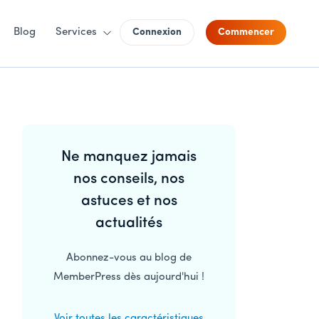
Blog
Services
Connexion
Commencer
Barre
Ne manquez jamais
latérale
nos conseils, nos
principale
astuces et nos
actualités
Abonnez-vous au blog de
MemberPress dès aujourd'hui !
Voir toutes les caractéristiques