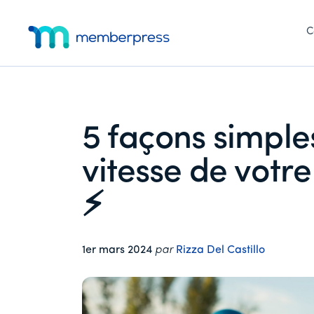
Menu
Skip
Passer
Passer
to
à
au
C
supplémentaire
main
la
pied
MemberPress
Le
content
barre
de
latérale
page
plugin
principale
d'adhésion
WordPress
5 façons simple
tout-
en-
vitesse de votr
un
⚡
1er mars 2024
par
Rizza Del Castillo