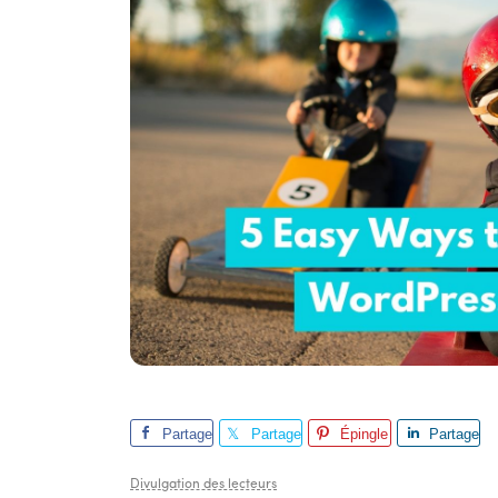
Partage
Partage
Épingle
Partage
r
r
r
Divulgation des lecteurs