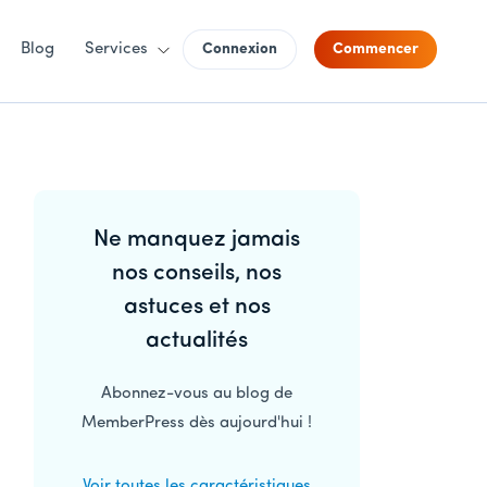
Blog
Services
Connexion
Commencer
Barre
Ne manquez jamais
latérale
nos conseils, nos
principale
astuces et nos
actualités
Abonnez-vous au blog de
MemberPress dès aujourd'hui !
Voir toutes les caractéristiques