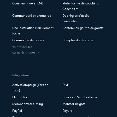
Cours en ligne et LMS
Plate-forme de coaching
CoachKit™
Communauté et annuaires
Des règles d'accès
puissantes
Une installation ridiculement
Contenu au goutte-à-goutte
facile
Commande de bosses
Comptes d'entreprise
Voir toutes les
caractéristiques ->
Intégrations
ActiveCampaign (Version
Divi
Tags)
Elementor
Cours sur MemberPress
MemberPress Gifting
MonsterInsights
PayPal
Rayure