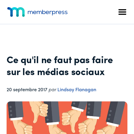
Menu
Skip
Passer
Passer
to
à
au
supplémentaire
Men
main
la
pied
MemberPress
Le
content
barre
de
plugin
latérale
page
d'adhésion
principale
WordPress
tout-
Ce qu'il ne faut pas faire
en-
un
sur les médias sociaux
20 septembre 2017
par
Lindsay Flanagan