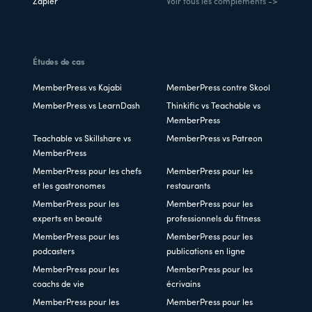
Zapier
Voir tous les compléments ->
Études de cas
MemberPress vs Kajabi
MemberPress contre Skool
MemberPress vs LearnDash
Thinkific vs Teachable vs
MemberPress
Teachable vs Skillshare vs
MemberPress vs Patreon
MemberPress
MemberPress pour les chefs
MemberPress pour les
et les gastronomes
restaurants
MemberPress pour les
MemberPress pour les
experts en beauté
professionnels du fitness
MemberPress pour les
MemberPress pour les
podcasters
publications en ligne
MemberPress pour les
MemberPress pour les
coachs de vie
écrivains
MemberPress pour les
MemberPress pour les