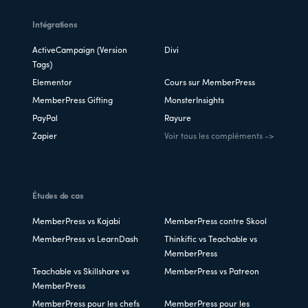
Intégrations
ActiveCampaign (Version
Divi
Tags)
Elementor
Cours sur MemberPress
MemberPress Gifting
MonsterInsights
PayPal
Rayure
Zapier
Voir tous les compléments ->
Études de cas
MemberPress vs Kajabi
MemberPress contre Skool
MemberPress vs LearnDash
Thinkific vs Teachable vs
MemberPress
Teachable vs Skillshare vs
MemberPress vs Patreon
MemberPress
MemberPress pour les chefs
MemberPress pour les