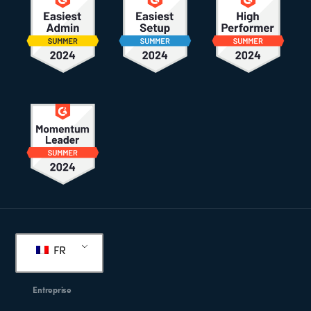
Pied
de
FR
page
Entreprise