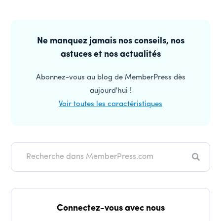
Interactions
des
Barre
lecteurs
latérale
Ne manquez jamais nos conseils, nos
astuces et nos actualités
principale
Abonnez-vous au blog de MemberPress dès
aujourd'hui !
Voir toutes les caractéristiques
Recher
Connectez-vous avec nous