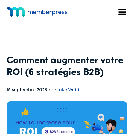
Menu
Skip
Passer
Passer
to
à
au
supplémentaire
Men
main
la
pied
MemberPress
Le
content
barre
de
plugin
latérale
page
d'adhésion
principale
WordPress
tout-
Comment augmenter votre
en-
un
ROI (6 stratégies B2B)
15 septembre 2023
par
Jake Webb