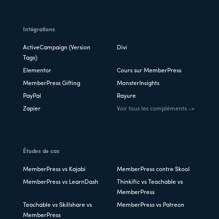
Intégrations
ActiveCampaign (Version
Divi
Tags)
Elementor
Cours sur MemberPress
MemberPress Gifting
MonsterInsights
PayPal
Rayure
Zapier
Voir tous les compléments ->
Études de cas
MemberPress vs Kajabi
MemberPress contre Skool
MemberPress vs LearnDash
Thinkific vs Teachable vs
MemberPress
Teachable vs Skillshare vs
MemberPress vs Patreon
MemberPress