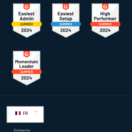
Pied
de
FR
page
Entreprise