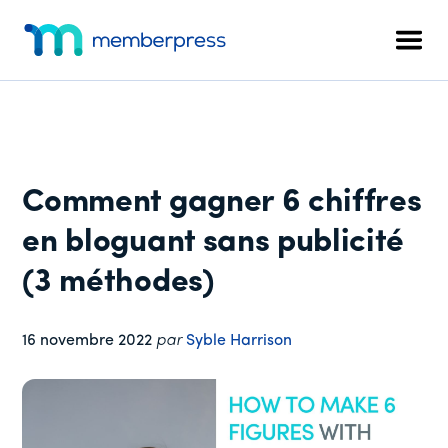
Menu
Skip
Passer
Passer
to
à
au
supplémentaire
Men
main
la
pied
MemberPress
Le
content
barre
de
plugin
latérale
page
d'adhésion
principale
WordPress
tout-
Comment gagner 6 chiffres
en-
un
en bloguant sans publicité
(3 méthodes)
16 novembre 2022
par
Syble Harrison