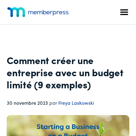
Menu
Skip
Passer
Passer
to
à
au
supplémentaire
Men
main
la
pied
MemberPress
Le
content
barre
de
plugin
latérale
page
d'adhésion
principale
WordPress
tout-
Comment créer une
en-
un
entreprise avec un budget
limité (9 exemples)
30 novembre 2023
par
Freya Laskowski