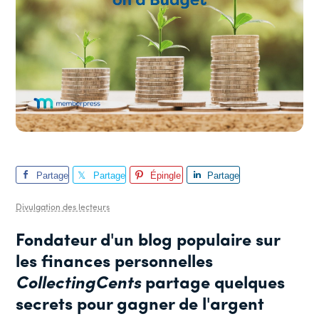
Partage
Partage
Épingle
Partage
r
r
r
Divulgation des lecteurs
Fondateur d'un blog populaire sur
les finances personnelles
CollectingCents
partage quelques
secrets pour gagner de l'argent