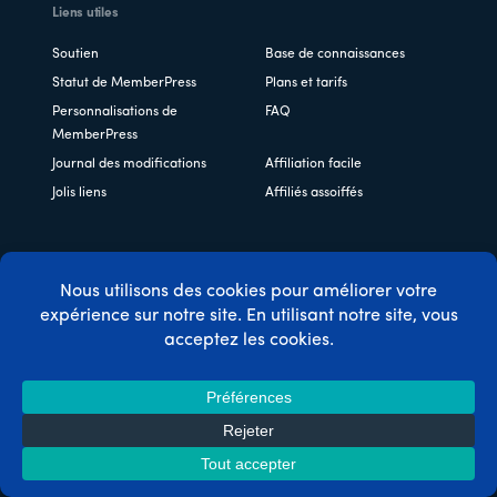
Liens utiles
Soutien
Base de connaissances
Statut de MemberPress
Plans et tarifs
Personnalisations de
FAQ
MemberPress
Journal des modifications
Affiliation facile
Jolis liens
Affiliés assoiffés
Copyright © 2026 Caseproof, LLC. Tous droits réservés.
Politique de confidentialité
/
Remboursements
/
Conditions
générales d'utilisation
/
Divulgation de la FTC
/
Code
promo MemberPress