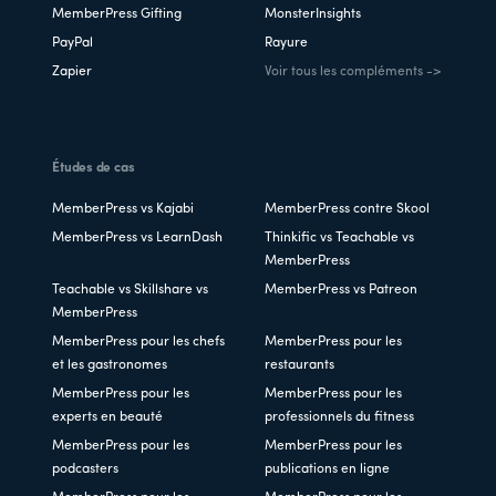
MemberPress Gifting
MonsterInsights
PayPal
Rayure
Zapier
Voir tous les compléments ->
Études de cas
MemberPress vs Kajabi
MemberPress contre Skool
MemberPress vs LearnDash
Thinkific vs Teachable vs
MemberPress
Teachable vs Skillshare vs
MemberPress vs Patreon
MemberPress
MemberPress pour les chefs
MemberPress pour les
et les gastronomes
restaurants
MemberPress pour les
MemberPress pour les
experts en beauté
professionnels du fitness
MemberPress pour les
MemberPress pour les
podcasters
publications en ligne