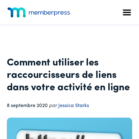
Menu
Skip
Passer
Passer
to
à
au
supplémentaire
Men
main
la
pied
MemberPress
Le
content
barre
de
plugin
latérale
page
d'adhésion
principale
WordPress
tout-
Comment utiliser les
en-
un
raccourcisseurs de liens
dans votre activité en ligne
8 septembre 2020
par
Jessica Starks