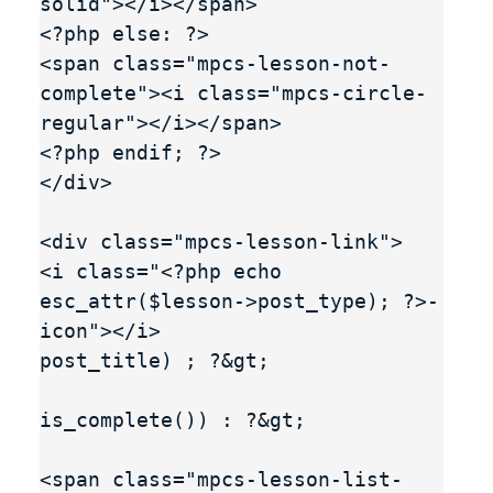
solid"></i></span>

<?php else: ?>

<span class="mpcs-lesson-not-
complete"><i class="mpcs-circle-
regular"></i></span>

<?php endif; ?>

</div>

<div class="mpcs-lesson-link">

<i class="<?php echo 
esc_attr($lesson->post_type); ?>-
icon"></i>

post_title) ; ?&gt;

is_complete()) : ?&gt;

<span class="mpcs-lesson-list-