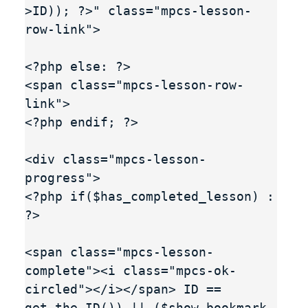
>ID)); ?>" class="mpcs-lesson-
row-link">

<?php else: ?>

<span class="mpcs-lesson-row-
link">

<?php endif; ?>

<div class="mpcs-lesson-
progress">

<?php if($has_completed_lesson) : 
?>

<span class="mpcs-lesson-
complete"><i class="mpcs-ok-
circled"></i></span> ID == 
get_the_ID()) || ($show_bookmark 