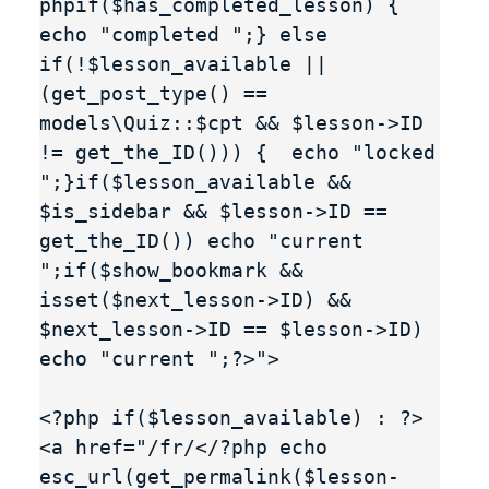
phpif($has_completed_lesson) {  
echo "completed ";} else 
if(!$lesson_available || 
(get_post_type() == 
models\Quiz::$cpt && $lesson->ID 
!= get_the_ID())) {  echo "locked 
";}if($lesson_available && 
$is_sidebar && $lesson->ID == 
get_the_ID()) echo "current 
";if($show_bookmark && 
isset($next_lesson->ID) && 
$next_lesson->ID == $lesson->ID) 
echo "current ";?>">

<?php if($lesson_available) : ?>

<a href="/fr/</?php echo 
esc_url(get_permalink($lesson-