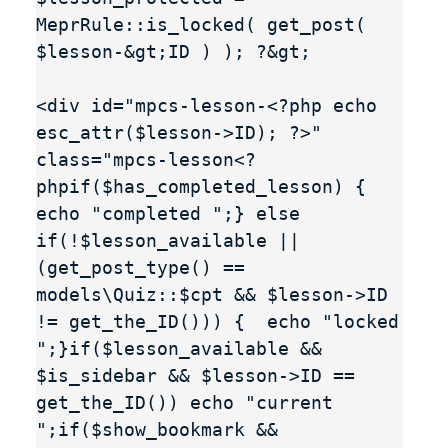
MeprRule::is_locked( get_post( 
$lesson-&gt;ID ) ); ?&gt;

<div id="mpcs-lesson-<?php echo 
esc_attr($lesson->ID); ?>" 
class="mpcs-lesson<?
phpif($has_completed_lesson) {  
echo "completed ";} else 
if(!$lesson_available || 
(get_post_type() == 
models\Quiz::$cpt && $lesson->ID 
!= get_the_ID())) {  echo "locked 
";}if($lesson_available && 
$is_sidebar && $lesson->ID == 
get_the_ID()) echo "current 
";if($show_bookmark && 