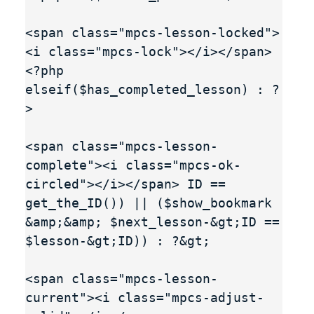
<span class="mpcs-lesson-locked">
<i class="mpcs-lock"></i></span>

<?php 
elseif($has_completed_lesson) : ?
>

<span class="mpcs-lesson-
complete"><i class="mpcs-ok-
circled"></i></span> ID == 
get_the_ID()) || ($show_bookmark 
&amp;&amp; $next_lesson-&gt;ID == 
$lesson-&gt;ID)) : ?&gt;

<span class="mpcs-lesson-
current"><i class="mpcs-adjust-