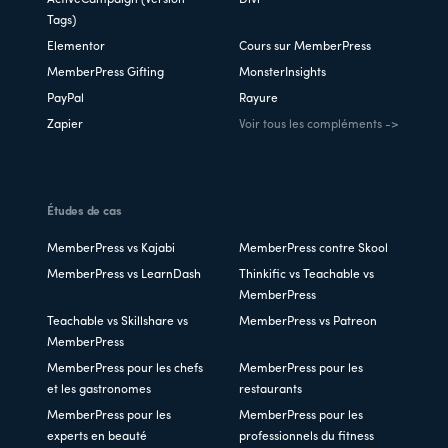
Tags)
Elementor
Cours sur MemberPress
MemberPress Gifting
MonsterInsights
PayPal
Rayure
Zapier
Voir tous les compléments ->
Études de cas
MemberPress vs Kajabi
MemberPress contre Skool
MemberPress vs LearnDash
Thinkific vs Teachable vs
MemberPress
Teachable vs Skillshare vs
MemberPress vs Patreon
MemberPress
MemberPress pour les chefs
MemberPress pour les
et les gastronomes
restaurants
MemberPress pour les
MemberPress pour les
experts en beauté
professionnels du fitness