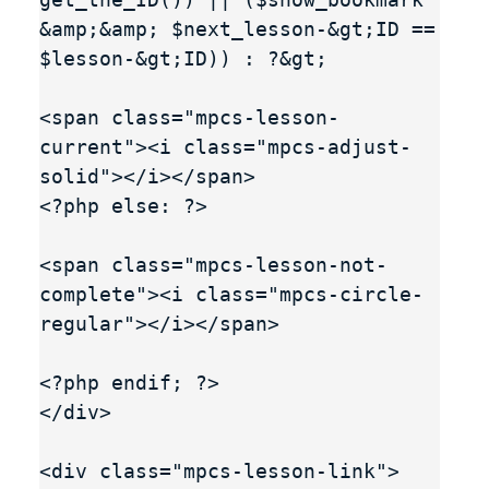
&amp;&amp; $next_lesson-&gt;ID == 
$lesson-&gt;ID)) : ?&gt;

<span class="mpcs-lesson-
current"><i class="mpcs-adjust-
solid"></i></span>

<?php else: ?>

<span class="mpcs-lesson-not-
complete"><i class="mpcs-circle-
regular"></i></span>

<?php endif; ?>

</div>

<div class="mpcs-lesson-link">
