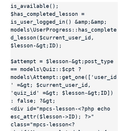
is_available(); 
$has_completed_lesson = 
is_user_logged_in() &amp;&amp; 
models\UserProgress::has_complete
d_lesson($current_user_id, 
$lesson-&gt;ID);

$attempt = $lesson-&gt;post_type 
== models\Quiz::$cpt ? 
models\Attempt::get_one(['user_id
' =&gt; $current_user_id, 
'quiz_id' =&gt; $lesson-&gt;ID]) 
: false; ?&gt;

<div id="mpcs-lesson-<?php echo 
esc_attr($lesson->ID); ?>" 
class="mpcs-lesson<?