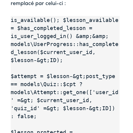
remplacé par celui-ci :
is_available(); $lesson_available 
= $has_completed_lesson = 
is_user_logged_in() &amp;&amp; 
models\UserProgress::has_complete
d_lesson($current_user_id, 
$lesson-&gt;ID);

$attempt = $lesson-&gt;post_type 
== models\Quiz::$cpt ? 
models\Attempt::get_one(['user_id
' =&gt; $current_user_id, 
'quiz_id' =&gt; $lesson-&gt;ID]) 
: false;

$lesson_protected = 