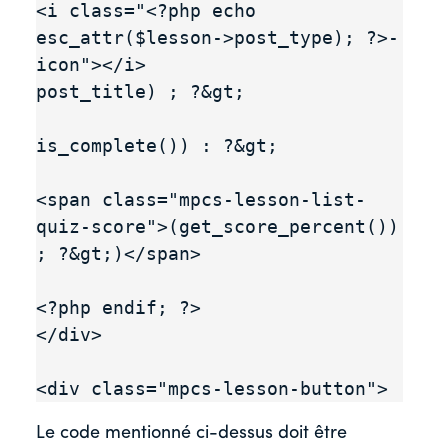
<i class="<?php echo 
esc_attr($lesson->post_type); ?>-
icon"></i>

post_title) ; ?&gt;

is_complete()) : ?&gt;

<span class="mpcs-lesson-list-
quiz-score">(get_score_percent()) 
; ?&gt;)</span>

<?php endif; ?>

</div>

<div class="mpcs-lesson-button">
Le code mentionné ci-dessus doit être