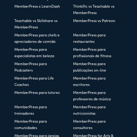
MemberPress x LearnDash
Thinkific vs Teachable vs
MemberPress
Teachable vs Skillshare vs
MemberPress vs Patreon
MemberPress
MemberPress para chefs e
MemberPress para
apreciadores de comida
restaurantes
MemberPress para
MemberPress para
especialistas em beleza
profissionais de fitness
MemberPress para
MemberPress para
Podcasters
publicações on-line
MemberPress para Life
MemberPress para
Coaches
escritores
MemberPress para tutores
MemberPress para
professores de música
MemberPress para
MemberPress para
treinadores
nutricionistas
MemberPress para
MemberPress para
comunidades
consultores
MemberPress para igrejas
MemberPress for Arts &