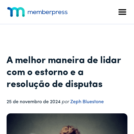
Menu
Pular
Pular
Pular
para
para
para
adicional
Men
o
a
o
MemberPress
O
conteúdo
barra
rodapé
plug-
principal
lateral
in
principal
de
associação
A melhor maneira de lidar
completo
para
com o estorno e a
WordPress
resolução de disputas
25 de novembro de 2024
por
Zeph Bluestone