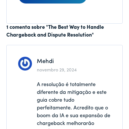
Interações
1 comenta sobre "The Best Way to Handle
Chargeback and Dispute Resolution"
do
leitor
Mehdi
novembro 29, 2024
A resolução é totalmente
diferente da mitigação e este
guia cobre tudo
perfeitamente. Acredito que o
boom da IA e sua expansão de
chargeback melhorarão