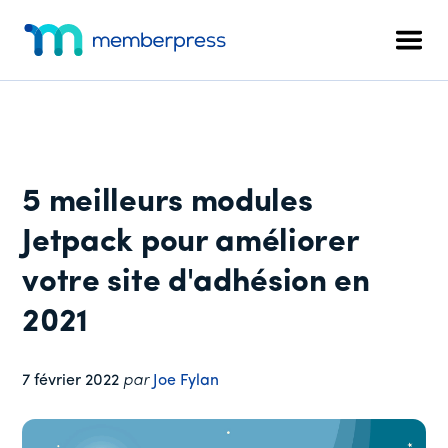
Menu
Skip
Passer
Passer
to
à
au
supplémentaire
Men
main
la
pied
MemberPress
Le
content
barre
de
plugin
latérale
page
d'adhésion
principale
WordPress
tout-
5 meilleurs modules
en-
un
Jetpack pour améliorer
votre site d'adhésion en
2021
7 février 2022
par
Joe Fylan