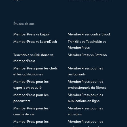
Études de cas
MemberPress vs Kajabi
MemberPress contre Skool
MemberPress vs LearnDash
Thinkific vs Teachable vs
MemberPress
Teachable vs Skillshare vs
MemberPress vs Patreon
MemberPress
MemberPress pour les chefs
MemberPress pour les
et les gastronomes
restaurants
MemberPress pour les
MemberPress pour les
experts en beauté
professionnels du fitness
MemberPress pour les
MemberPress pour les
podcasters
publications en ligne
MemberPress pour les
MemberPress pour les
coachs de vie
écrivains
MemberPress pour les
MemberPress pour les