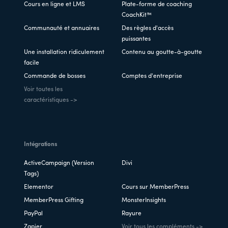
Cours en ligne et LMS
Plate-forme de coaching
CoachKit™
Communauté et annuaires
Des règles d'accès
puissantes
Une installation ridiculement
Contenu au goutte-à-goutte
facile
Commande de bosses
Comptes d'entreprise
Voir toutes les
caractéristiques ->
Intégrations
ActiveCampaign (Version
Divi
Tags)
Elementor
Cours sur MemberPress
MemberPress Gifting
MonsterInsights
PayPal
Rayure
Zapier
Voir tous les compléments ->