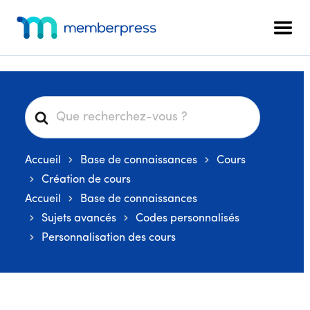
Menu
Skip
Passer
Passer
to
à
au
supplémentaire
Men
main
la
pied
MemberPress
Le
content
barre
de
plugin
latérale
page
d'adhésion
principale
WordPress
R
tout-
e
en-
c
un
Accueil
Base de connaissances
Cours
h
e
Création de cours
r
Accueil
Base de connaissances
c
Sujets avancés
Codes personnalisés
h
Personnalisation des cours
e
r