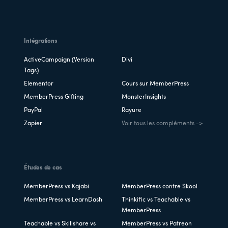
Intégrations
ActiveCampaign (Version
Divi
Tags)
Elementor
Cours sur MemberPress
MemberPress Gifting
MonsterInsights
PayPal
Rayure
Zapier
Voir tous les compléments ->
Études de cas
MemberPress vs Kajabi
MemberPress contre Skool
MemberPress vs LearnDash
Thinkific vs Teachable vs
MemberPress
Teachable vs Skillshare vs
MemberPress vs Patreon