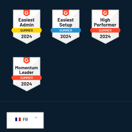
Pied
de
FR
page