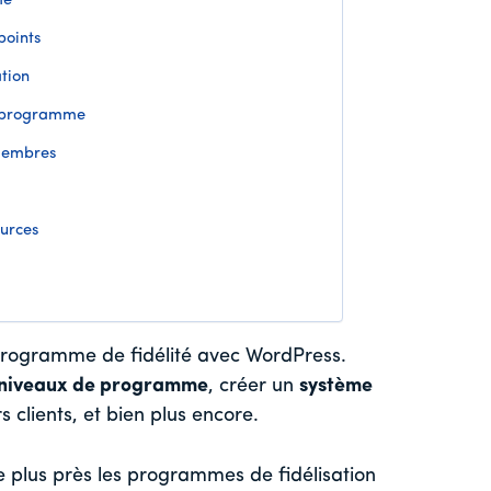
me
points
tion
e programme
 membres
ources
 programme de fidélité avec WordPress.
s niveaux de programme
, créer un
système
s clients, et bien plus encore.
e plus près les programmes de fidélisation