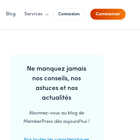
Blog
Services
Connexion
Commencer
Barre
Ne manquez jamais
latérale
nos conseils, nos
principale
astuces et nos
actualités
Abonnez-vous au blog de
MemberPress dès aujourd'hui !
Voir toutes les caractéristiques