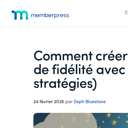
Menu
Skip
Passer
Passer
to
à
au
C
supplémentaire
main
la
pied
MemberPress
Le
content
barre
de
latérale
page
plugin
principale
d'adhésion
WordPress
Comment créer
tout-
en-
de fidélité ave
un
stratégies)
24 février 2026
par
Zeph Bluestone