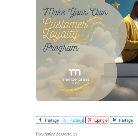
Partage
Partage
Épingle
Partage
r
r
r
Divulgation des lecteurs