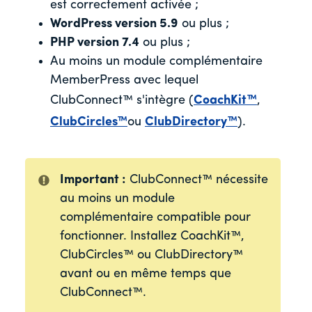
est correctement activée ;
WordPress version 5.9
ou plus ;
PHP version 7.4
ou plus ;
Au moins un module complémentaire
MemberPress avec lequel
ClubConnect™ s'intègre (
CoachKit™
,
ClubCircles™
ou
ClubDirectory™
).
Important :
ClubConnect™ nécessite
au moins un module
complémentaire compatible pour
fonctionner. Installez CoachKit™,
ClubCircles™ ou ClubDirectory™
avant ou en même temps que
ClubConnect™.