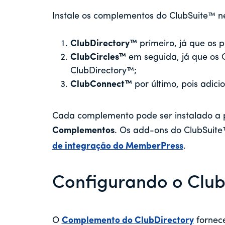
Instale os complementos do ClubSuite™ n
ClubDirectory™
primeiro, já que os p
ClubCircles™
em seguida, já que os 
ClubDirectory™;
ClubConnect™
por último, pois adici
Cada complemento pode ser instalado a 
Complementos
. Os add-ons do ClubSui
de integração do MemberPress
.
Configurando o Clu
O
Complemento do ClubDirectory
fornece