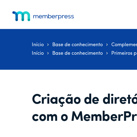
Menu
Pular
Pular
Pular
para
para
para
adicional
o
a
o
MemberPress
O
conteúdo
barra
rodapé
principal
lateral
plug-
principal
in
Início
Base de conhecimento
Complemen
de
Início
Base de conhecimento
Primeiros 
associação
completo
para
WordPress
Criação de diret
com o MemberPr