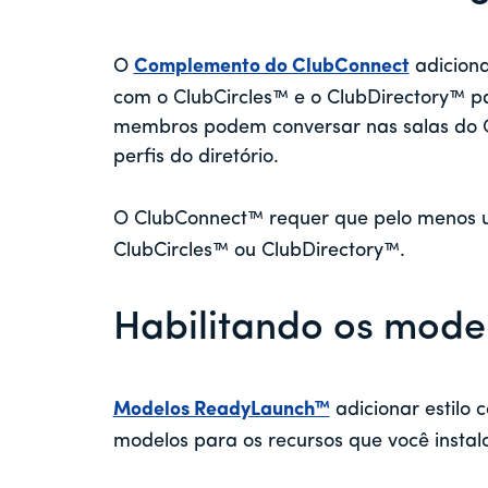
O
Complemento do ClubConnect
adiciona
com o ClubCircles™ e o ClubDirectory™ p
membros podem conversar nas salas do Ci
perfis do diretório.
O ClubConnect™ requer que pelo menos u
ClubCircles™ ou ClubDirectory™.
Habilitando os mod
Modelos ReadyLaunch™
adicionar estilo co
modelos para os recursos que você instal