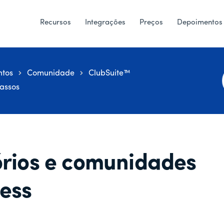
Recursos
Integrações
Preços
Depoimentos
tos
Comunidade
ClubSuite™
passos
i
órios e comunidades
ess