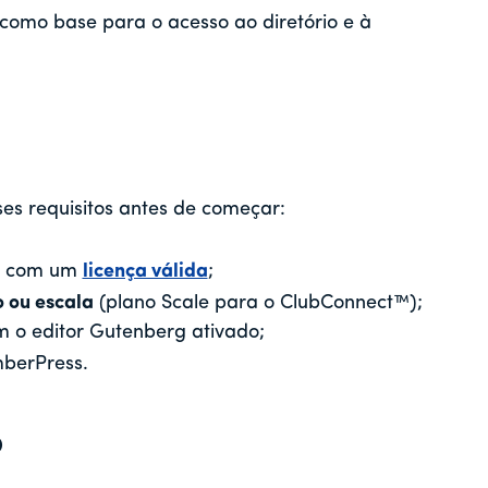
 como base para o acesso ao diretório e à
ses requisitos antes de começar:
com um
licença válida
;
 ou escala
(plano Scale para o ClubConnect™);
m o editor Gutenberg ativado;
berPress.
o