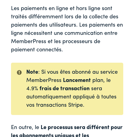
Les paiements en ligne et hors ligne sont
traités différemment lors de la collecte des
paiements des utilisateurs. Les paiements en
ligne nécessitent une communication entre
MemberPress et les processeurs de
paiement connectés.
Note
: Si vous êtes abonné au service
MemberPress
Lancement
plan, le
4.9%
frais de transaction
sera
automatiquement appliqué à toutes
vos transactions Stripe.
En outre, le
Le processus sera différent pour
les abonnements uniques et les