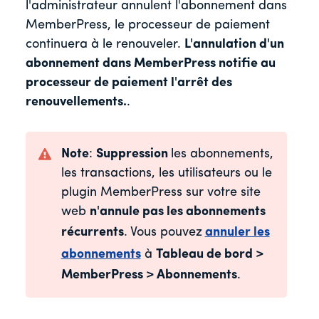
l'administrateur annulent l'abonnement dans
MemberPress, le processeur de paiement
continuera à le renouveler.
L'annulation d'un
abonnement dans MemberPress notifie au
processeur de paiement l'arrêt des
renouvellements.
.
Note
:
Suppression
les abonnements,
les transactions, les utilisateurs ou le
plugin MemberPress sur votre site
web
n'annule pas les abonnements
récurrents
. Vous pouvez
annuler les
abonnements
à
Tableau de bord >
MemberPress > Abonnements
.