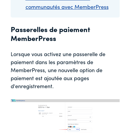
communautés avec MemberPress
Passerelles de paiement
MemberPress
Lorsque vous activez une passerelle de
paiement dans les paramètres de
MemberPress, une nouvelle option de
paiement est ajoutée aux pages
d'enregistrement.