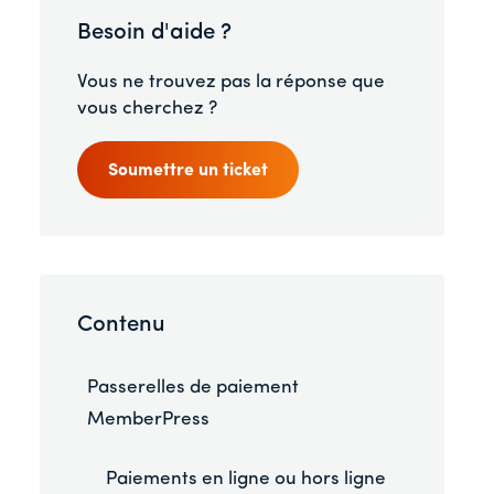
Besoin d'aide ?
Vous ne trouvez pas la réponse que
vous cherchez ?
Soumettre un ticket
Contenu
Passerelles de paiement
MemberPress
Paiements en ligne ou hors ligne