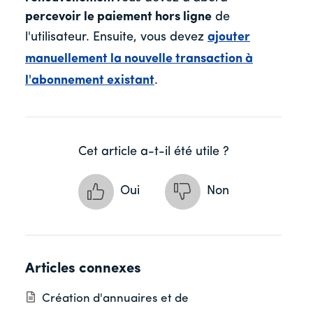
percevoir le paiement hors ligne
de
l'utilisateur. Ensuite, vous devez
ajouter
manuellement la nouvelle transaction à
l'abonnement existant
.
Cet article a-t-il été utile ?
Oui
Non
Articles connexes
Création d'annuaires et de