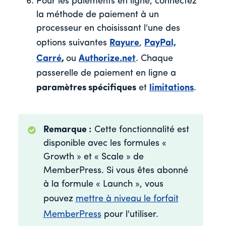
Pour les paiements en ligne, connectez
la méthode de paiement à un
processeur en choisissant l'une des
options suivantes
Rayure
,
PayPal,
Carré
,
ou
Authorize.net
. Chaque
passerelle de paiement en ligne a
paramètres spécifiques
et
limitations
.
Remarque :
Cette fonctionnalité est
disponible avec les formules «
Growth » et « Scale » de
MemberPress. Si vous êtes abonné
à la formule « Launch », vous
pouvez
mettre à niveau le forfait
MemberPress
pour l'utiliser.