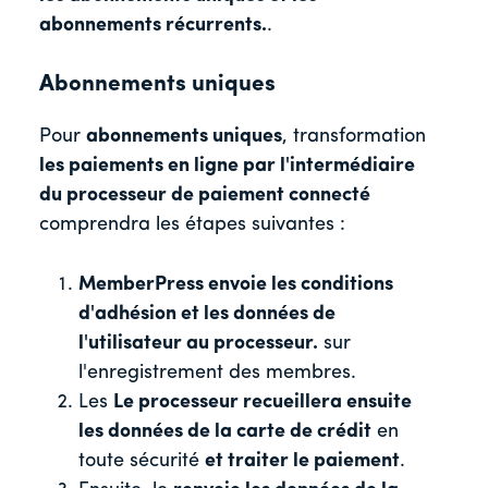
abonnements récurrents.
.
Abonnements uniques
Pour
abonnements uniques
, transformation
les paiements en ligne par l'intermédiaire
du processeur de paiement connecté
comprendra les étapes suivantes :
MemberPress envoie les conditions
d'adhésion et les données de
l'utilisateur au processeur.
sur
l'enregistrement des membres.
Les
Le processeur recueillera ensuite
les données de la carte de crédit
en
toute sécurité
et traiter le paiement
.