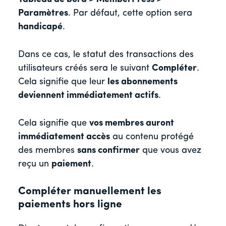
Paramètres
. Par défaut, cette option sera
handicapé
.
Dans ce cas, le statut des transactions des
utilisateurs créés sera le suivant
Compléter
.
Cela signifie que leur
les abonnements
deviennent immédiatement actifs
.
Cela signifie que
vos membres auront
immédiatement accès
au contenu protégé
des membres
sans confirmer
que vous avez
reçu un
paiement
.
Compléter manuellement les
paiements hors ligne