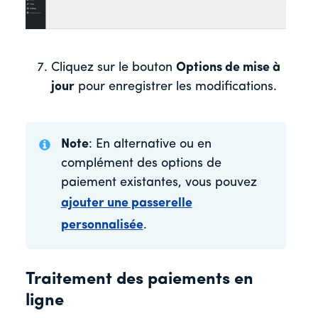
Cliquez sur le bouton
Options de mise à
jour
pour enregistrer les modifications.
Note
: En alternative ou en
complément des options de
paiement existantes, vous pouvez
ajouter une passerelle
personnalisée
.
Traitement des paiements en
ligne