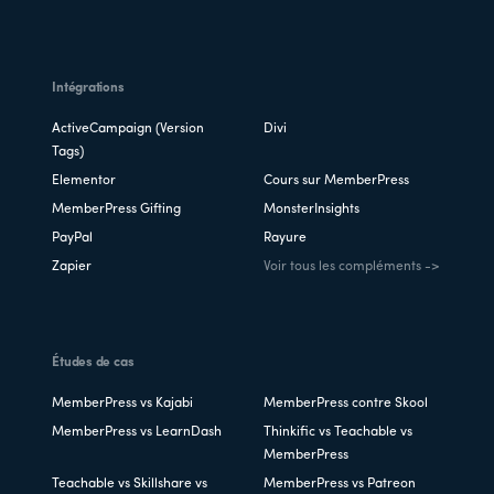
Intégrations
ActiveCampaign (Version
Divi
Tags)
Elementor
Cours sur MemberPress
MemberPress Gifting
MonsterInsights
PayPal
Rayure
Zapier
Voir tous les compléments ->
Études de cas
MemberPress vs Kajabi
MemberPress contre Skool
MemberPress vs LearnDash
Thinkific vs Teachable vs
MemberPress
Teachable vs Skillshare vs
MemberPress vs Patreon