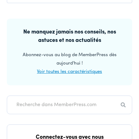
Interactions
des
Barre
lecteurs
latérale
Ne manquez jamais nos conseils, nos
astuces et nos actualités
principale
Abonnez-vous au blog de MemberPress dès
aujourd'hui !
Voir toutes les caractéristiques
Recher
Connectez-vous avec nous