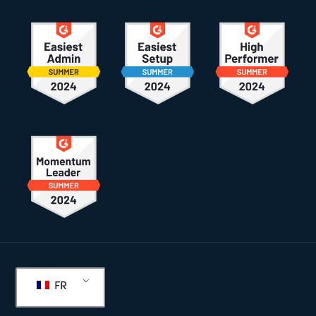
Pied
de
FR
page