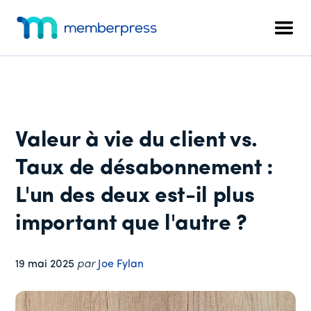
Menu
Skip
Passer
Passer
to
à
au
supplémentaire
Men
main
la
pied
MemberPress
Le
content
barre
de
plugin
latérale
page
d'adhésion
principale
WordPress
tout-
Valeur à vie du client vs.
en-
un
Taux de désabonnement :
L'un des deux est-il plus
important que l'autre ?
19 mai 2025
par
Joe Fylan